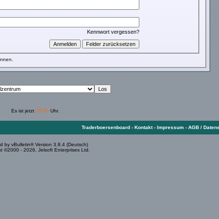
Kennwort vergessen?
önnen.
Es ist jetzt
05:50
Uhr.
Traderboersenboard
-
Kontakt
-
Impressum
-
AGB / Daten
 by vBulletin® Version 3.8.4 (Deutsch)
t ©2000 - 2026, Jelsoft Enterprises Ltd.