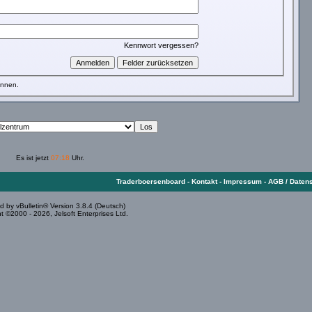
Kennwort vergessen?
önnen.
Es ist jetzt
07:18
Uhr.
Traderboersenboard
-
Kontakt
-
Impressum
-
AGB / Daten
 by vBulletin® Version 3.8.4 (Deutsch)
t ©2000 - 2026, Jelsoft Enterprises Ltd.