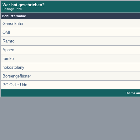
Wer hat geschrieben?
Beiträge: 660
Benutzername
Grinsekater
OMI
Ramto
Aphex
romko
nokostolany
Börsengeflüster
PC-Oldie-Udo
Thema anz