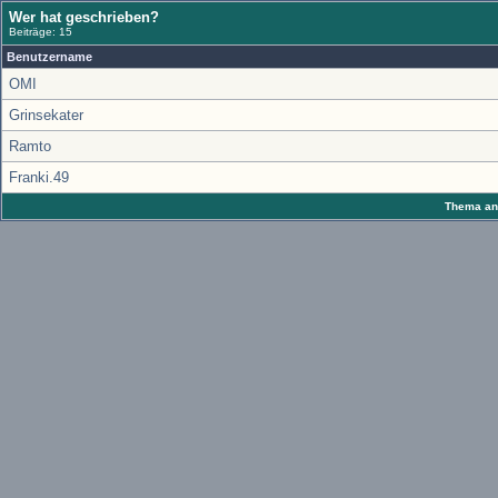
Wer hat geschrieben?
Beiträge: 15
Benutzername
OMI
Grinsekater
Ramto
Franki.49
Thema anz