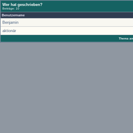
Wer hat geschrieben?
Beiträge: 10
Benutzername
Benjamin
aktionär
Thema anz