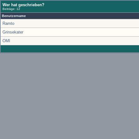
Wer hat geschrieben?
Beiträge: 12
Benutzername
Ramto
Grinsekater
OMI