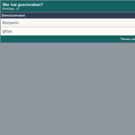
Wer hat geschrieben?
Beiträge: 11
Benutzername
Benjamin
gittaa
Thema anz