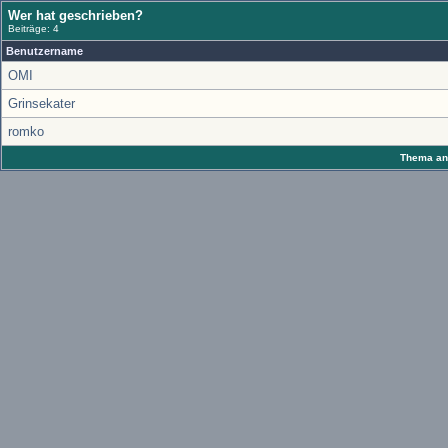
Wer hat geschrieben?
Beiträge: 4
Benutzername
OMI
Grinsekater
romko
Thema anz