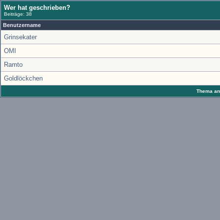
Wer hat geschrieben?
Beiträge: 38
Benutzername
Grinsekater
OMI
Ramto
Goldlöckchen
Thema anz