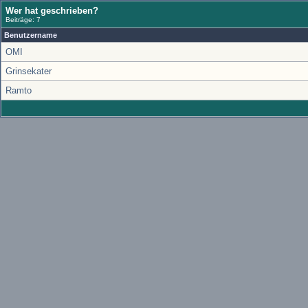
Wer hat geschrieben?
Beiträge: 7
Benutzername
OMI
Grinsekater
Ramto