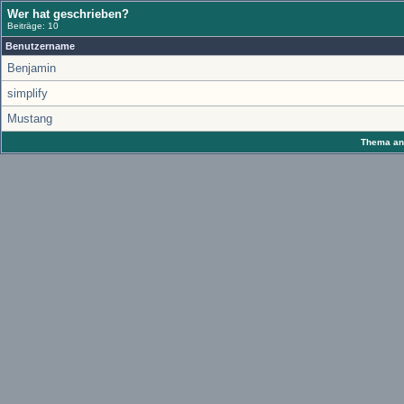
Wer hat geschrieben?
Beiträge: 10
Benutzername
Benjamin
simplify
Mustang
Thema anz