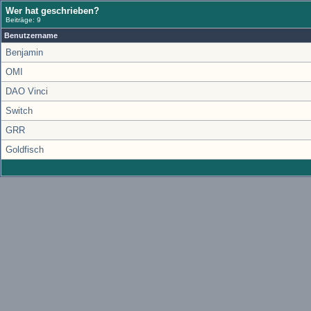
Wer hat geschrieben?
Beiträge: 9
Benutzername
Benjamin
OMI
DAO Vinci
Switch
GRR
Goldfisch