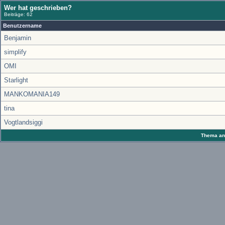
Wer hat geschrieben?
Beiträge: 62
Benutzername
Benjamin
simplify
OMI
Starlight
MANKOMANIA149
tina
Vogtlandsiggi
Thema anz