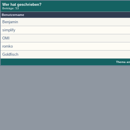
Wer hat geschrieben?
Beiträge: 53
Benutzername
Benjamin
simplify
OMI
romko
Goldfisch
Thema anz