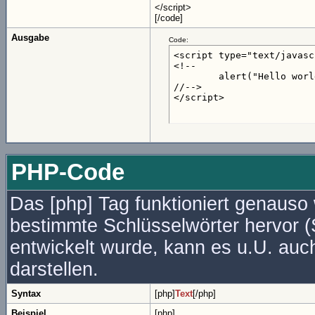
</script>
[/code]
Ausgabe
Code:
<script type="text/javasc
<!--

	alert("Hello world!");

//-->

</script>
PHP-Code
Das [php] Tag funktioniert genauso 
bestimmte Schlüsselwörter hervor (
entwickelt wurde, kann es u.U. auc
darstellen.
Syntax
[php]
Text
[/php]
Beispiel
[php]