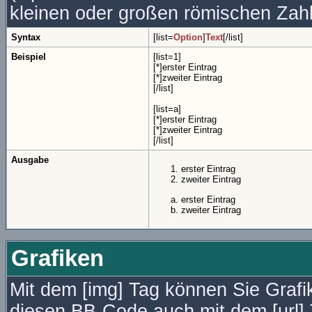
kleinen oder großen römischen Zahl
Syntax
[list=
Option
]
Text
[/list]
Beispiel
[list=1]
[*]erster Eintrag
[*]zweiter Eintrag
[/list]
[list=a]
[*]erster Eintrag
[*]zweiter Eintrag
[/list]
Ausgabe
erster Eintrag
zweiter Eintrag
erster Eintrag
zweiter Eintrag
Grafiken
Mit dem [img] Tag können Sie Grafi
diesen BB-Code auch mit dem [url] 