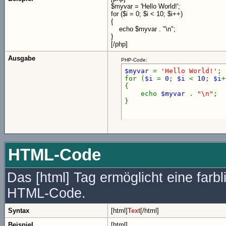
$myvar = 'Hello World!';
for ($
i = 0; $i < 10; $i++)
{
echo $myvar . "\n";
}
[/php]
Ausgabe
PHP-Code:
$myvar
=
'Hello World!'
;
for (
$i
=
0
;
$i
<
10
;
$i
+
{
echo
$myvar
.
"\n"
;
}
HTML-Code
Das [html] Tag ermöglicht eine farb
HTML-Code.
Syntax
[html]
Text
[/html]
Beispiel
[html]