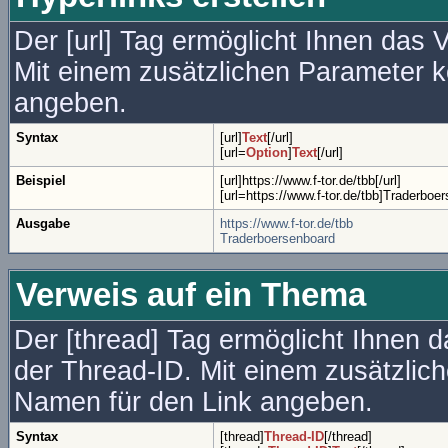
Der [url] Tag ermöglicht Ihnen das
Mit einem zusätzlichen Parameter 
angeben.
Syntax
[url]
Text
[/url]
[url=
Option
]
Text
[/url]
Beispiel
[url]https://www.f-tor.de/tbb[/url]
[url=https://www.f-tor.de/tbb]Traderboer
Ausgabe
https://www.f-tor.de/tbb
Traderboersenboard
Verweis auf ein Thema
Der [thread] Tag ermöglicht Ihnen 
der Thread-ID. Mit einem zusätzli
Namen für den Link angeben.
Syntax
[thread]
Thread-ID
[/thread]