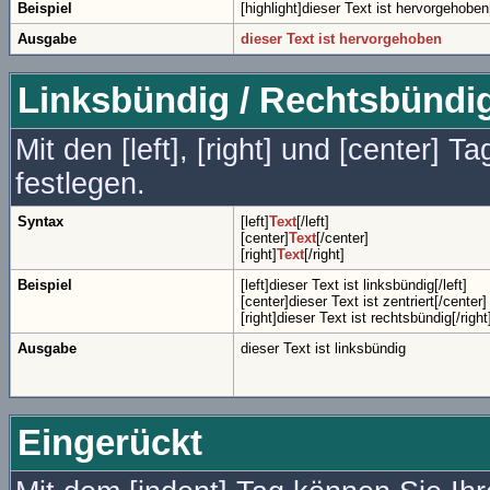
Beispiel
[highlight]dieser Text ist hervorgehoben[
Ausgabe
dieser Text ist hervorgehoben
Linksbündig / Rechtsbündig 
Mit den [left], [right] und [center] 
festlegen.
Syntax
[left]
Text
[/left]
[center]
Text
[/center]
[right]
Text
[/right]
Beispiel
[left]dieser Text ist linksbündig[/left]
[center]dieser Text ist zentriert[/center]
[right]dieser Text ist rechtsbündig[/right
Ausgabe
dieser Text ist linksbündig
Eingerückt