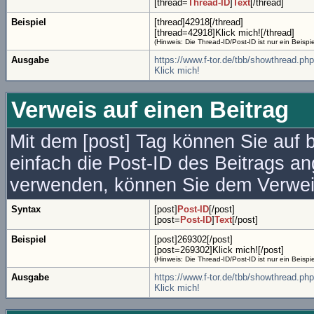
[thread=
Thread-ID
]
Text
[/thread]
Beispiel
[thread]42918[/thread]
[thread=42918]Klick mich![/thread]
(Hinweis: Die Thread-ID/Post-ID ist nur ein Beisp
Ausgabe
https://www.f-tor.de/tbb/showthread.ph
Klick mich!
Verweis auf einen Beitrag
Mit dem [post] Tag können Sie auf 
einfach die Post-ID des Beitrags a
verwenden, können Sie dem Verwei
Syntax
[post]
Post-ID
[/post]
[post=
Post-ID
]
Text
[/post]
Beispiel
[post]269302[/post]
[post=269302]Klick mich![/post]
(Hinweis: Die Thread-ID/Post-ID ist nur ein Beisp
Ausgabe
https://www.f-tor.de/tbb/showthread.
Klick mich!