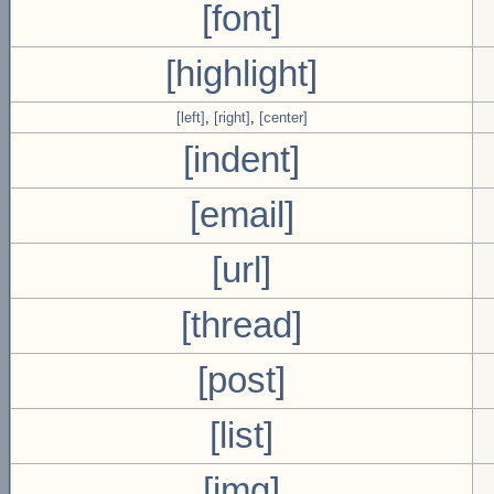
[font]
[highlight]
[left]
,
[right]
,
[center]
[indent]
[email]
[url]
[thread]
[post]
[list]
[img]