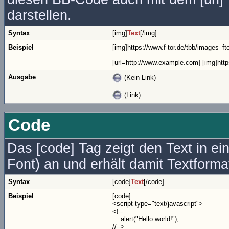
darstellen.
Syntax
[img]
Text
[/img]
Beispiel
[img]https://www.f-tor.de/tbb/images_ft
[url=http://www.example.com] [img]https
Ausgabe
(Kein Link)
(Link)
Code
Das [code] Tag zeigt den Text in ei
Font) an und erhält damit Textforma
Syntax
[code]
Text
[/code]
Beispiel
[code]
<script type="text/javascript">
<!--
alert("Hello world!");
//-->