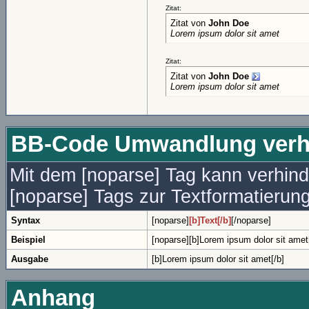
Zitat:
Zitat von
John Doe
Lorem ipsum dolor sit amet
Zitat:
Zitat von
John Doe
Lorem ipsum dolor sit amet
BB-Code Umwandlung verh
Mit dem [noparse] Tag kann verhin
[noparse] Tags zur Textformatierun
Syntax
[noparse]
[b]Text[/b]
[/noparse]
Beispiel
[noparse][b]Lorem ipsum dolor sit amet[
Ausgabe
[b]Lorem ipsum dolor sit amet[/b]
Anhang