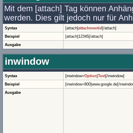
Mit dem [attach] Tag können Anhänge
werden. Dies gilt jedoch nur für A
Syntax
[attach]
attachmentid
[/attach]
Beispiel
[attach]12345[/attach]
Ausgabe
inwindow
Syntax
[inwindow=
Option
]
Text
[/inwindow]
Beispiel
[inwindow=800]www.google.de[/inwindo
Ausgabe