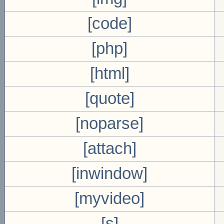
[code]
[php]
[html]
[quote]
[noparse]
[attach]
[inwindow]
[myvideo]
[s]