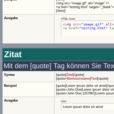
<img src="image.gif" alt="image" />
<a href="testing.html" target="_blank"
[/html]
Ausgabe
HTML-Code:
<img src=
"image.gif"
 alt=
<a href=
"testing.html"
 ta
Zitat
Mit dem [quote] Tag können Sie Text
Syntax
[quote]
Zitat
[/quote]
[quote=
Benutzername
]
Text
[/quote]
Beispiel
[quote]Lorem ipsum dolor sit amet[/quo
[quote=John Doe]Lorem ipsum dolor sit
[quote=John Doe;1267861]Lorem ipsum 
Ausgabe
Zitat:
Lorem ipsum dolor sit amet