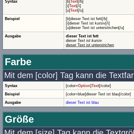
Syntax
[b]
Text
[/b]
[i]
Text
[/i]
[u]
Text
[/u]
Beispiel
[b]dieser Text ist fett[/b]
[i]dieser Text ist kursiv[/i]
[u]dieser Text ist unterstrichen[/u]
Ausgabe
dieser Text ist fett
dieser Text ist kursiv
dieser Text ist unterstrichen
Farbe
Mit dem [color] Tag kann die Textf
Syntax
[color=
Option
]
Text
[/color]
Beispiel
[color=blue]dieser Text ist blau[/color]
Ausgabe
dieser Text ist blau
Größe
Mit dem [size] Tag kann die Textgr