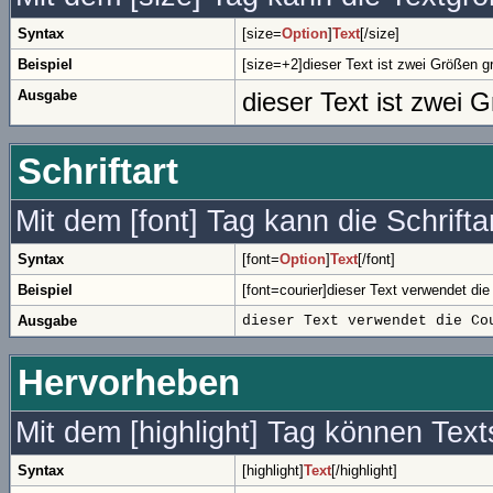
Syntax
[size=
Option
]
Text
[/size]
Beispiel
[size=+2]dieser Text ist zwei Größen gr
Ausgabe
dieser Text ist zwei 
Schriftart
Mit dem [font] Tag kann die Schrift
Syntax
[font=
Option
]
Text
[/font]
Beispiel
[font=courier]dieser Text verwendet die C
Ausgabe
dieser Text verwendet die Co
Hervorheben
Mit dem [highlight] Tag können Tex
Syntax
[highlight]
Text
[/highlight]