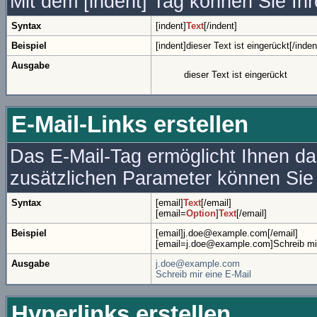
Mit dem [indent] Tag können Sie Ihr
Syntax
[indent]
Text
[/indent]
Beispiel
[indent]dieser Text ist eingerückt[/inden
Ausgabe
dieser Text ist eingerückt
E-Mail-Links erstellen
Das E-Mail-Tag ermöglicht Ihnen da
zusätzlichen Parameter können Si
Syntax
[email]
Text
[/email]
[email=
Option
]
Text
[/email]
Beispiel
[email]j.doe@example.com[/email]
[email=j.doe@example.com]Schreib mir 
Ausgabe
j.doe@example.com
Schreib mir eine E-Mail
Hyperlinks erstellen