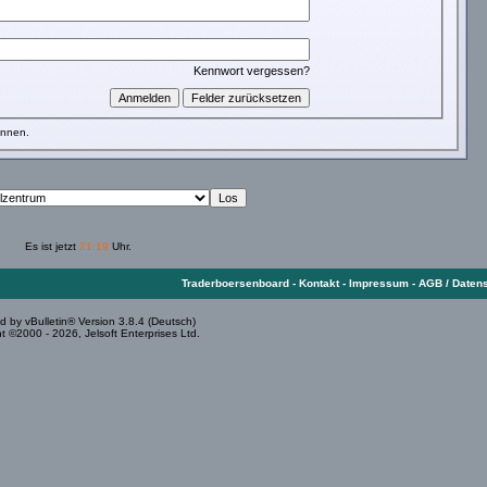
Kennwort vergessen?
önnen.
Es ist jetzt
21:19
Uhr.
Traderboersenboard
-
Kontakt
-
Impressum
-
AGB / Daten
 by vBulletin® Version 3.8.4 (Deutsch)
t ©2000 - 2026, Jelsoft Enterprises Ltd.