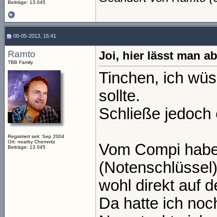
Beiträge: 13.045
08-05-2013, 15:41
Ramto
Joi, hier lässt man a
TBB Family
Tinchen, ich wüs
sollte.
Schließe jedoch 
Registriert seit: Sep 2004
Ort: nearby Chemnitz
Vom Compi habe 
Beiträge: 13.045
(Notenschlüssel)
wohl direkt auf d
Da hatte ich noc