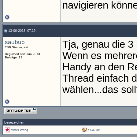
navigieren könn
13-06-2013, 07:19
saubub
Tja, genau die 3 
TBB Stammgast
Wenn es mehrere
Registriert seit: Jun 2013
Beiträge: 13
Handy an den Re
Thread einfach 
wählen...das sol
Lesezeichen
Mister Wong
YiGG.de