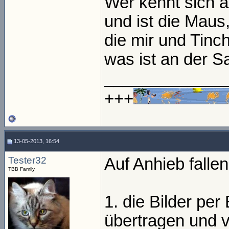
Wer kennt sich 
und ist die Maus
die mir und Tinc
was ist an der S
_____________
+++
13-05-2013, 16:54
Tester32
Auf Anhieb fallen
TBB Family
1. die Bilder pe
übertragen und vo