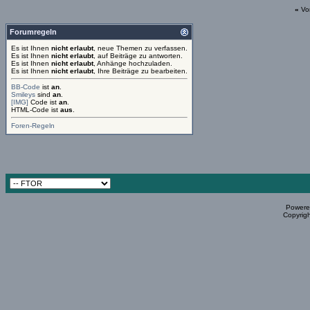
«
Vo
Forumregeln
Es ist Ihnen
nicht erlaubt
, neue Themen zu verfassen.
Es ist Ihnen
nicht erlaubt
, auf Beiträge zu antworten.
Es ist Ihnen
nicht erlaubt
, Anhänge hochzuladen.
Es ist Ihnen
nicht erlaubt
, Ihre Beiträge zu bearbeiten.
BB-Code
ist
an
.
Smileys
sind
an
.
[IMG]
Code ist
an
.
HTML-Code ist
aus
.
Foren-Regeln
Powered
Copyrigh