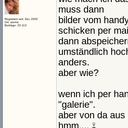
muss dann
bilder vom hand
Registriert seit: Dec 2005
Ort: worms
Beiträge: 20.113
schicken per ma
dann abspeicher
umständlich hoch
anders.
aber wie?
wenn ich per han
"galerie".
aber von da aus 
hmm....