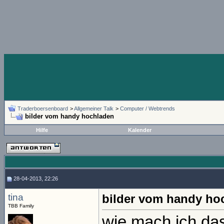
Traderboersenboard
>
Allgemeiner Talk
>
Computer / Webtrends
bilder vom handy hochladen
Hilfe
Kalender
28-04-2013, 22:26
tina
bilder vom handy ho
TBB Family
wie mach ich da