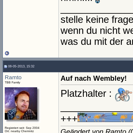
_____________
stelle keine frage
wenn du nicht we
was du mit der an
08-05-2013, 15:32
Ramto
Auf nach Wembley!
TBB Family
Platzhalter :
_____________
+++
Registriert seit: Sep 2004
Geändert von Ramto 
Ort: nearby Chemnitz