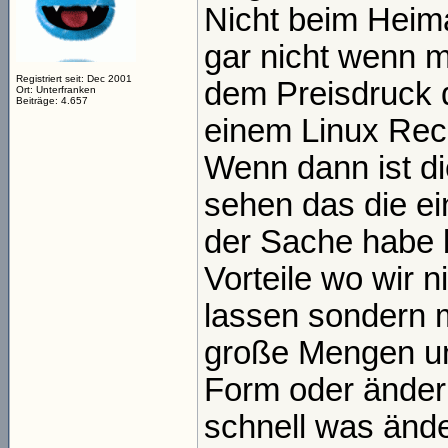
Nicht beim Heim
gar nicht wenn 
Registriert seit: Dec 2001
dem Preisdruck 
Ort: Unterfranken
Beiträge: 4.657
einem Linux Rech
Wenn dann ist di
sehen das die ei
der Sache habe 
Vorteile wo wir 
lassen sondern 
große Mengen un
Form oder änder
schnell was änd