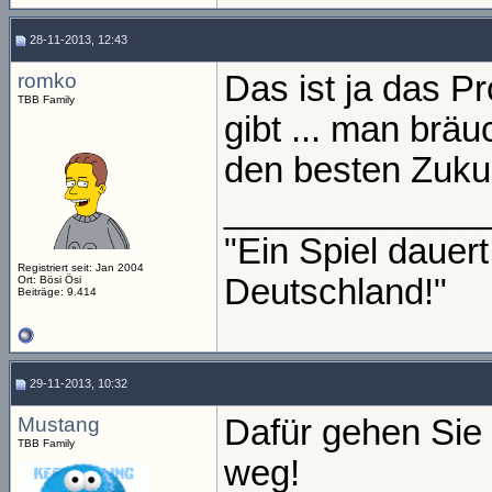
28-11-2013, 12:43
romko
Das ist ja das 
TBB Family
gibt ... man brä
den besten Zuku
_____________
"Ein Spiel daue
Registriert seit: Jan 2004
Deutschland!"
Ort: Bösi Ösi
Beiträge: 9.414
29-11-2013, 10:32
Mustang
Dafür gehen Sie
TBB Family
weg!