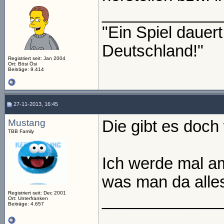
_____________
"Ein Spiel daue
Deutschland!"
Registriert seit: Jan 2004
Ort: Bösi Ösi
Beiträge: 9.414
27-11-2013, 16:45
Mustang
Die gibt es doch
TBB Family
Ich werde mal a
was man da alle
Registriert seit: Dec 2001
_____________
Ort: Unterfranken
Beiträge: 4.657