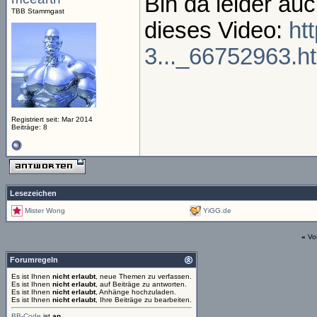
Bin da leider auch
TBB Stammgast
dieses Video:
ht
3..._66752963.h
Registriert seit: Mar 2014
Beiträge: 8
Lesezeichen
Mister Wong
YiGG.de
«
Vo
Forumregeln
Es ist Ihnen
nicht erlaubt
, neue Themen zu verfassen.
Es ist Ihnen
nicht erlaubt
, auf Beiträge zu antworten.
Es ist Ihnen
nicht erlaubt
, Anhänge hochzuladen.
Es ist Ihnen
nicht erlaubt
, Ihre Beiträge zu bearbeiten.
BB-Code
ist
an
.