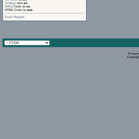
Smileys
sind
an
.
[IMG]
Code ist
an
.
HTML-Code ist
aus
.
Foren-Regeln
Powered
Copyrigh