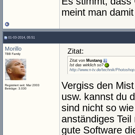
Es stimmt, dass 
meint man damit
01-03-2014, 05:51
Morillo
Zitat:
TBB Family
Zitat von
Mustang
Ist das wirklich so?
http://www.n-tv.de/technik/Photoshop
Vergiss den Mist
Registriert seit: Mar 2003
Beiträge: 3.030
usw. kannst du 
sind nicht so wi
anständiges Tei
gute Software di