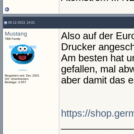
08-12-2013, 14:01
Mustang
Also auf der Eur
TBB Family
Drucker angesch
Am besten hat 
gefallen, mal ab
Registriert seit: Dec 2001
aber damit das e
Ort: Unterfranken
Beiträge: 4.657
https://shop.ge
_____________