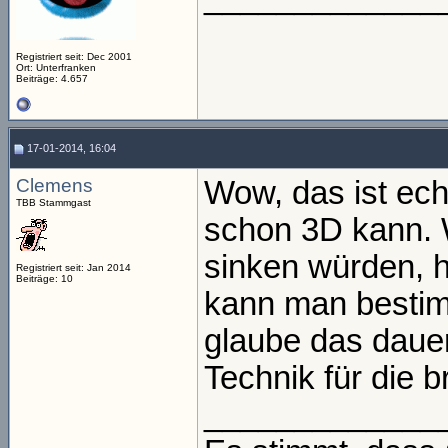
Registriert seit: Dec 2001
Ort: Unterfranken
Beiträge: 4.657
17-01-2014, 16:04
Clemens
Wow, das ist ech
TBB Stammgast
schon 3D kann. 
sinken würden, h
Registriert seit: Jan 2014
Beiträge: 10
kann man bestimm
glaube das dauer
Technik für die b
_____________