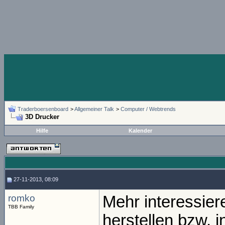
Traderboersenboard
>
Allgemeiner Talk
>
Computer / Webtrends
3D Drucker
Hilfe
Kalender
27-11-2013, 08:09
romko
Mehr interessie
TBB Family
herstellen bzw. 