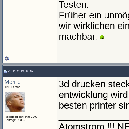
Testen.
Früher ein unmög
wir wirklichen ei
machbar.
_____________
29-11-2013, 18:02
Morillo
3d drucken steck
TBB Family
entwicklung wird 
besten printer sin
_____________
Registriert seit: Mar 2003
Beiträge: 3.030
Atomstrom !!! 