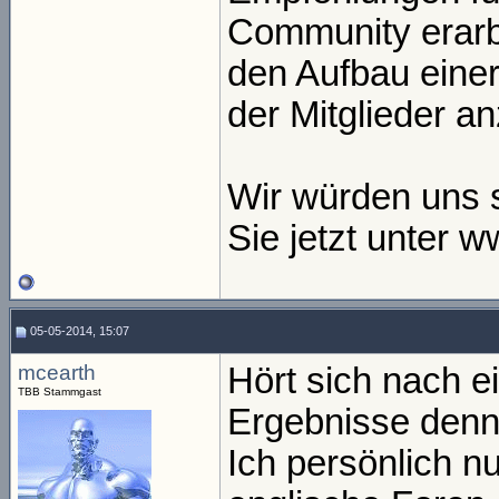
Community erarbe
den Aufbau einer
der Mitglieder a
Wir würden uns 
Sie jetzt unter w
05-05-2014, 15:07
mcearth
Hört sich nach e
TBB Stammgast
Ergebnisse denn
Ich persönlich n