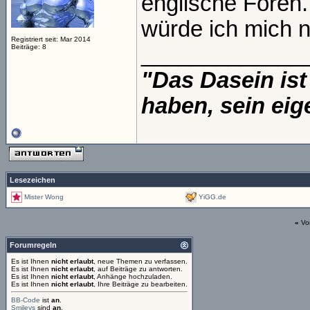
englische Foren
würde ich mich n
Registriert seit: Mar 2014
_____________
Beiträge: 8
"Das Dasein ist
haben, sein eig
Lesezeichen
Mister Wong
YiGG.de
«
Vo
Forumregeln
Es ist Ihnen
nicht erlaubt
, neue Themen zu verfassen.
Es ist Ihnen
nicht erlaubt
, auf Beiträge zu antworten.
Es ist Ihnen
nicht erlaubt
, Anhänge hochzuladen.
Es ist Ihnen
nicht erlaubt
, Ihre Beiträge zu bearbeiten.
BB-Code
ist
an
.
Smileys
sind
an
.