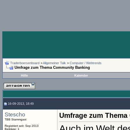
Traderboersenboard
>
Allgemeiner Talk
>
Computer / Webtrends
Umfrage zum Thema Community Banking
Hilfe
Kalender
16-09-2013, 18:49
Stescho
Umfrage zum Thema
TBB Stammgast
Auch im Welt des 
Registriert seit: Sep 2013
Beiträge: 1