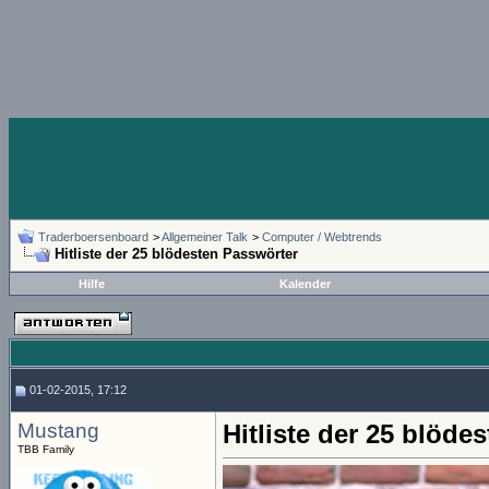
Traderboersenboard
>
Allgemeiner Talk
>
Computer / Webtrends
Hitliste der 25 blödesten Passwörter
Hilfe
Kalender
01-02-2015, 17:12
Mustang
Hitliste der 25 blöde
TBB Family