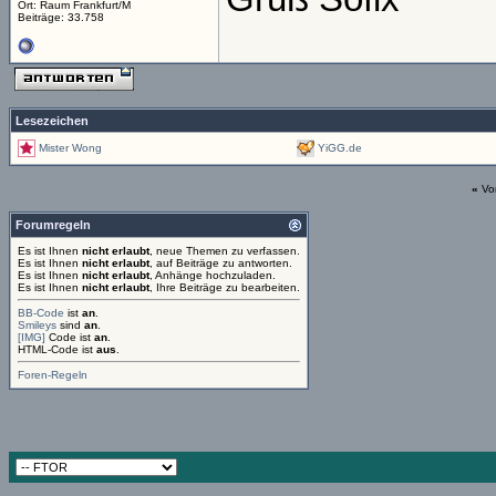
Ort: Raum Frankfurt/M
Beiträge: 33.758
Lesezeichen
Mister Wong
YiGG.de
«
Vo
Forumregeln
Es ist Ihnen
nicht erlaubt
, neue Themen zu verfassen.
Es ist Ihnen
nicht erlaubt
, auf Beiträge zu antworten.
Es ist Ihnen
nicht erlaubt
, Anhänge hochzuladen.
Es ist Ihnen
nicht erlaubt
, Ihre Beiträge zu bearbeiten.
BB-Code
ist
an
.
Smileys
sind
an
.
[IMG]
Code ist
an
.
HTML-Code ist
aus
.
Foren-Regeln