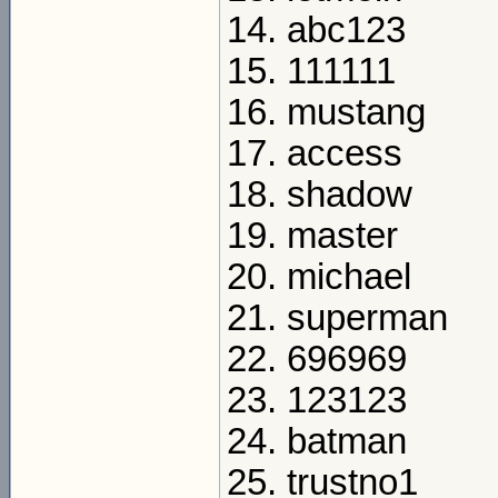
14. abc123
15. 111111
16. mustang
17. access
18. shadow
19. master
20. michael
21. superman
22. 696969
23. 123123
24. batman
25. trustno1