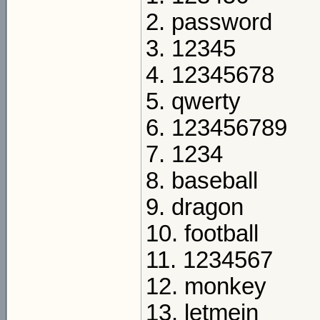
2. password
3. 12345
4. 12345678
5. qwerty
6. 123456789
7. 1234
8. baseball
9. dragon
10. football
11. 1234567
12. monkey
13. letmein