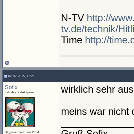
N-TV
http://www
tv.de/technik/Hit
Time
http://tim
_____________
02-02-2015, 12:21
Sofix
wirklich sehr au
hab das Jodeldiplom
meins war nicht
_____________
Gruß Sofix
Registriert seit: Jan 2004