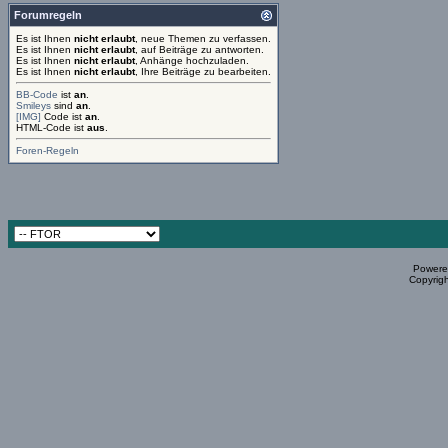
Forumregeln
Es ist Ihnen
nicht erlaubt
, neue Themen zu verfassen.
Es ist Ihnen
nicht erlaubt
, auf Beiträge zu antworten.
Es ist Ihnen
nicht erlaubt
, Anhänge hochzuladen.
Es ist Ihnen
nicht erlaubt
, Ihre Beiträge zu bearbeiten.
BB-Code
ist
an
.
Smileys
sind
an
.
[IMG]
Code ist
an
.
HTML-Code ist
aus
.
Foren-Regeln
Powered
Copyrigh