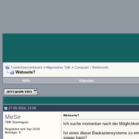
Traderboersenboard
>
Allgemeiner Talk
>
Computer / Webtrends
Webseite?
Hilfe
Kalender
27-05-2016, 13:06
MeSe
Webseite?
TBB Stammgast
Ich suche momentan nach der Möglichkeit
Registriert seit: Apr 2016
Beiträge: 9
Ist eines dieser Baukastensysteme zu emp
sowas kann?