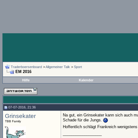
Traderboersenboard
>
Allgemeiner Talk
>
Sport
EM 2016
Hilfe
Kalender
07-07-2016, 21:36
Grinsekater
Na gut, ein Grinsekater kann sich auch m
Schade für die Jungs.
TBB Family
Hoffentlich schlägt Frankreich wenigsten
__________________