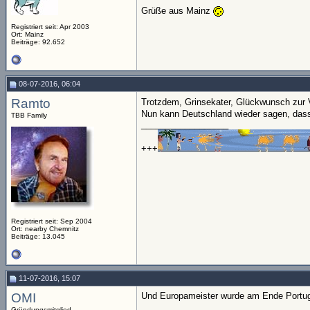
Grüße aus Mainz
Registriert seit: Apr 2003
Ort: Mainz
Beiträge: 92.652
08-07-2016, 06:04
Ramto
Trotzdem, Grinsekater, Glückwunsch zur V
Nun kann Deutschland wieder sagen, dass
TBB Family
__________________
+++
Registriert seit: Sep 2004
Ort: nearby Chemnitz
Beiträge: 13.045
11-07-2016, 15:07
OMI
Und Europameister wurde am Ende Portug
Gründungsmitglied