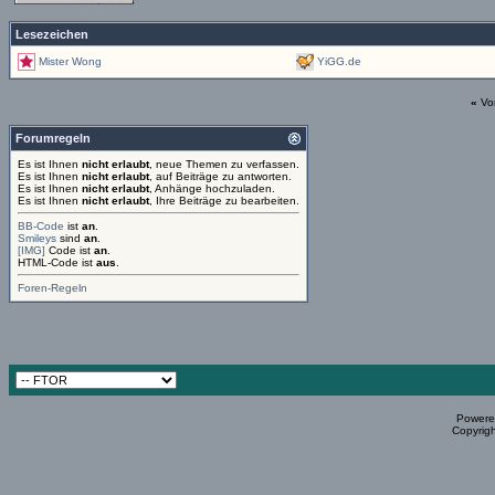
Lesezeichen
Mister Wong
YiGG.de
«
Vo
Forumregeln
Es ist Ihnen
nicht erlaubt
, neue Themen zu verfassen.
Es ist Ihnen
nicht erlaubt
, auf Beiträge zu antworten.
Es ist Ihnen
nicht erlaubt
, Anhänge hochzuladen.
Es ist Ihnen
nicht erlaubt
, Ihre Beiträge zu bearbeiten.
BB-Code
ist
an
.
Smileys
sind
an
.
[IMG]
Code ist
an
.
HTML-Code ist
aus
.
Foren-Regeln
Powered
Copyrigh