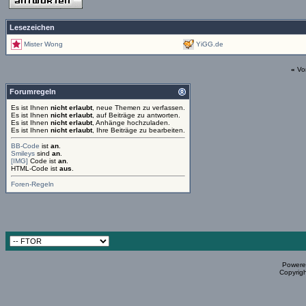
Lesezeichen
Mister Wong
YiGG.de
«
Vo
Forumregeln
Es ist Ihnen
nicht erlaubt
, neue Themen zu verfassen.
Es ist Ihnen
nicht erlaubt
, auf Beiträge zu antworten.
Es ist Ihnen
nicht erlaubt
, Anhänge hochzuladen.
Es ist Ihnen
nicht erlaubt
, Ihre Beiträge zu bearbeiten.
BB-Code
ist
an
.
Smileys
sind
an
.
[IMG]
Code ist
an
.
HTML-Code ist
aus
.
Foren-Regeln
Powered
Copyrigh