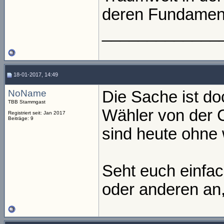
deren Fundament
_____________
18-01-2017, 14:49
NoName
Die Sache ist do
TBB Stammgast
Wähler von der 
Registriert seit: Jan 2017
Beiträge: 9
sind heute ohne 
Seht euch einfa
oder anderen an,