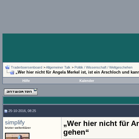
Traderboersenboard
>
Allgemeiner Talk
>
Politik / Wissenschaft / Weltgeschehen
„Wer hier nicht für Angela Merkel ist, ist ein Arschloch und ka
Hilfe
Kalender
25-10-2016, 08:25
simplify
„Wer hier nicht für A
letzter welterklärer
gehen“