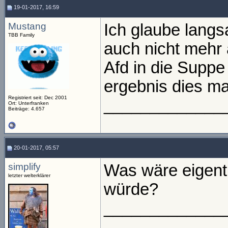
19-01-2017, 16:59
Mustang
Ich glaube lang
TBB Family
auch nicht mehr 
Afd in die Suppe
ergebnis dies ma
Registriert seit: Dec 2001
_____________
Ort: Unterfranken
Beiträge: 4.657
20-01-2017, 05:57
simplify
Was wäre eigent
letzter welterklärer
würde?
_____________