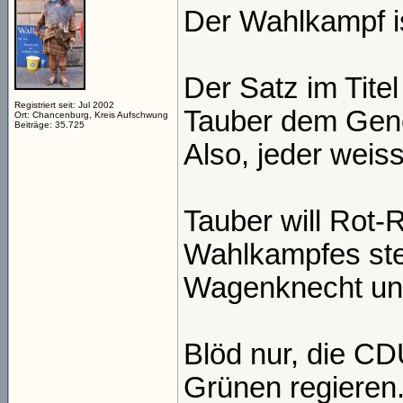
Der Wahlkampf is
Der Satz im Titel
Registriert seit: Jul 2002
Tauber dem Gene
Ort: Chancenburg, Kreis Aufschwung
Beiträge: 35.725
Also, jeder weis
Tauber will Rot-
Wahlkampfes stel
Wagenknecht und 
Blöd nur, die CD
Grünen regieren.