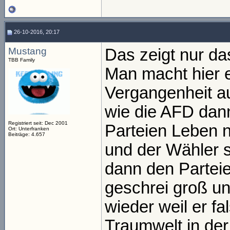
26-10-2016, 20:17
Mustang
Das zeigt nur das
TBB Family
Man macht hier 
Vergangenheit au
wie die AFD dann
Registriert seit: Dec 2001
Parteien Leben 
Ort: Unterfranken
Beiträge: 4.657
und der Wähler s
dann den Parteie
geschrei groß u
wieder weil er fa
Traumwelt in der 