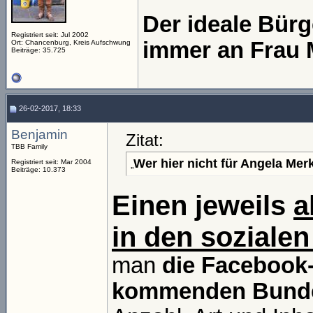
Der ideale Bür
Registriert seit: Jul 2002
immer an Frau 
Ort: Chancenburg, Kreis Aufschwung
Beiträge: 35.725
26-02-2017, 18:33
Benjamin
Zitat:
TBB Family
Wer hier nicht für Angela Merk
Registriert seit: Mar 2004
„
Beiträge: 10.373
Einen jeweils
a
in den soziale
man
die Facebook-
kommenden Bund