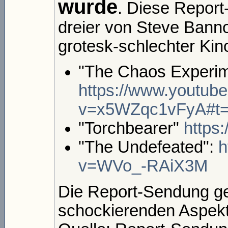
wurde
. Diese Report
dreier von Steve Banno
grotesk-schlechter Kino
"The Chaos Experim
https://www.youtub
v=x5WZqc1vFyA#t=
"Torchbearer"
https
"The Undefeated":
h
v=WVo_-RAiX3M
Die Report-Sendung ge
schockierenden Aspek