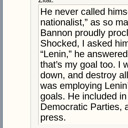
He never called himse
nationalist,” as so ma
Bannon proudly proc
Shocked, I asked hi
“Lenin,” he answered,
that’s my goal too. I
down, and destroy al
was employing Lenin’s
goals. He included i
Democratic Parties, a
press.