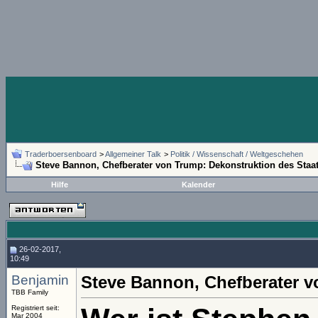
Traderboersenboard
>
Allgemeiner Talk
>
Politik / Wissenschaft / Weltgeschehen
Steve Bannon, Chefberater von Trump: Dekonstruktion des Staa
Hilfe
Kalender
26-02-2017,
10:49
Benjamin
Steve Bannon, Chefberater v
TBB Family
Registriert seit:
Mar 2004