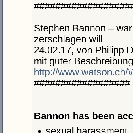
##################
Stephen Bannon – war
zerschlagen will
24.02.17, von Philipp 
mit guter Beschreibun
http://www.watson.ch/Wi
##################
Bannon has been acc
sexual harassment,