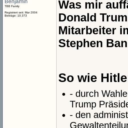
Benjamin
Was mir auffä
TBB Family
Registriert seit: Mar 2004
Donald Trum
Beiträge: 10.373
Mitarbeiter 
Stephen Bann
So wie Hitl
- durch Wahle
Trump Präside
- den adminis
Gewaltenteilun