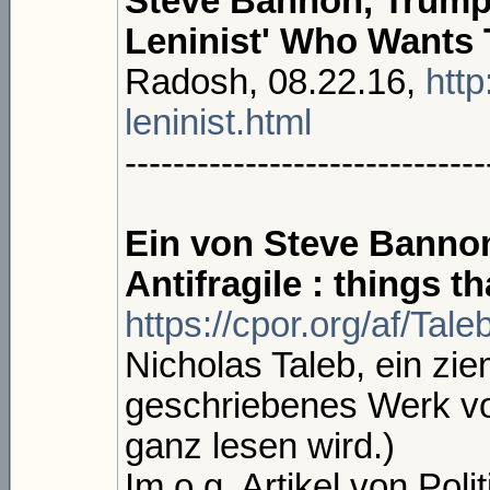
Steve Bannon, Trump
Leninist' Who Wants 
Radosh, 08.22.16,
http
leninist.html
------------------------------
Ein von Steve Banno
Antifragile : things t
https://cpor.org/af/Tale
Nicholas Taleb, ein zie
geschriebenes Werk vo
ganz lesen wird.)
Im o.g. Artikel von Poli