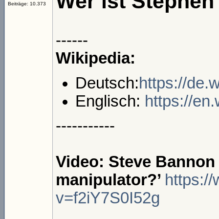
Wer ist Stephe
Beiträge: 10.373
------
Wikipedia:
Deutsch:
https://de
Englisch:
https://en
-----------
Video: Steve Bannon 
manipulator?’
https:
v=f2iY7S0I52g