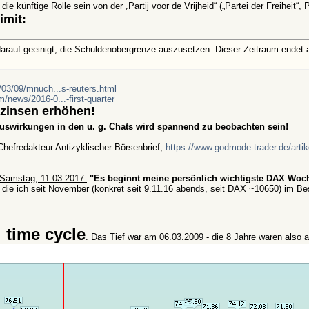
die künftige Rolle sein von der „Partij voor de Vrijheid“ („Partei der Freiheit
imit:
arauf geeinigt, die Schuldenobergrenze auszusetzen. Dieser Zeitraum endet a
03/09/mnuch...s-reuters.html
/news/2016-0...-first-quarter
tzinsen erhöhen!
Auswirkungen in den u. g. Chats wird spannend zu beobachten sein!
hefredakteur Antizyklischer Börsenbrief,
https://www.godmode-trader.de/arti
Samstag, 11.03.2017:
"Es beginnt meine persönlich wichtigste DAX Woch
ie ich seit November (konkret seit 9.11.16 abends, seit DAX ~10650) im Besit
 time cycle
. Das Tief war am 06.03.2009 - die 8 Jahre waren also