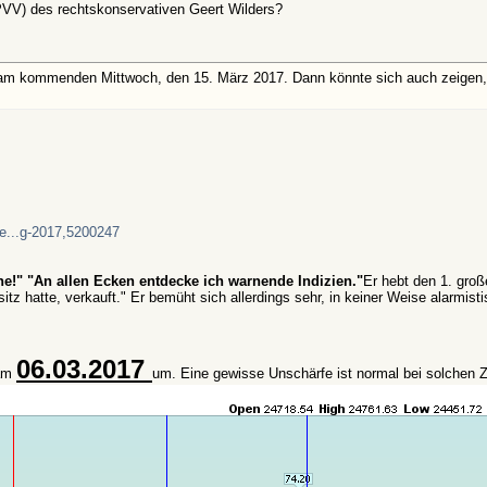
“, PVV) des rechtskonservativen Geert Wilders?
m kommenden Mittwoch, den 15. März 2017. Dann könnte sich auch zeigen, inw
ke...g-2017,5200247
e!" "An allen Ecken entdecke ich warnende Indizien."
Er hebt den 1. groß
z hatte, verkauft." Er bemüht sich allerdings sehr, in keiner Weise alarmisti
06.03.2017
 am
um. Eine gewisse Unschärfe ist normal bei solchen Z