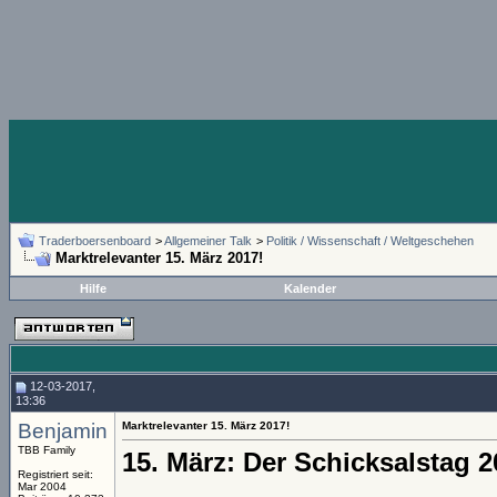
Traderboersenboard
>
Allgemeiner Talk
>
Politik / Wissenschaft / Weltgeschehen
Marktrelevanter 15. März 2017!
Hilfe
Kalender
12-03-2017,
13:36
Benjamin
Marktrelevanter 15. März 2017!
TBB Family
15. März: Der Schicksalstag 
Registriert seit:
Mar 2004