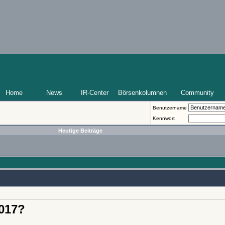
Home
News
IR-Center
Börsenkolumnen
Community
Benutzername
Kennwort
Heutige Beiträge
2017?