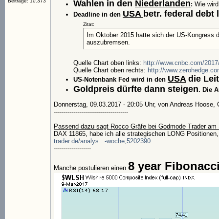
Beiträge: 10.373
Wahlen in den
Niederlanden
:
Wie wird 
USA
betr. federal debt l
Deadline in den
Zitat:
Im Oktober 2015 hatte sich der US-Kongress d
auszubremsen.
Quelle Chart oben links:
http://www.cnbc.com/2017/
Quelle Chart oben rechts:
http://www.zerohedge.com
USA
die Lei
US-Notenbank Fed wird in den
Goldpreis dürfte dann steigen
. Die 
Donnerstag, 09.03.2017 - 20:05 Uhr, von Andreas Hoose, C
--------------------------------------
Passend dazu sagt Rocco Gräfe bei Godmode Trader am 
DAX 11865, habe ich alle strategischen LONG Positionen, d
trader.de/analys...-woche,5202390
-------------------
8 year Fibonacci
Manche postulieren einen