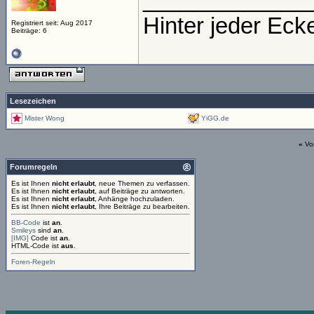
_____________
Hinter jeder Eck
Registriert seit: Aug 2017
Beiträge: 6
Lesezeichen
Mister Wong
YiGG.de
«
Vo
Forumregeln
Es ist Ihnen
nicht erlaubt
, neue Themen zu verfassen.
Es ist Ihnen
nicht erlaubt
, auf Beiträge zu antworten.
Es ist Ihnen
nicht erlaubt
, Anhänge hochzuladen.
Es ist Ihnen
nicht erlaubt
, Ihre Beiträge zu bearbeiten.
BB-Code
ist
an
.
Smileys
sind
an
.
[IMG]
Code ist
an
.
HTML-Code ist
aus
.
Foren-Regeln