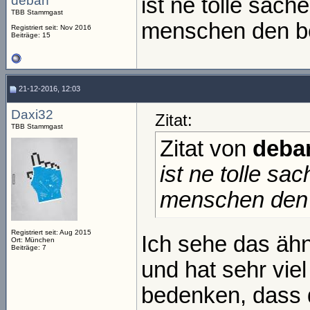
deban
ist ne tolle sach
TBB Stammgast
menschen den bez
Registriert seit: Nov 2016
Beiträge: 15
21-12-2016, 12:03
Daxi32
Zitat:
TBB Stammgast
Zitat von
deba
ist ne tolle sa
menschen den b
Registriert seit: Aug 2015
Ich sehe das ähnl
Ort: München
Beiträge: 7
und hat sehr vie
bedenken, dass d