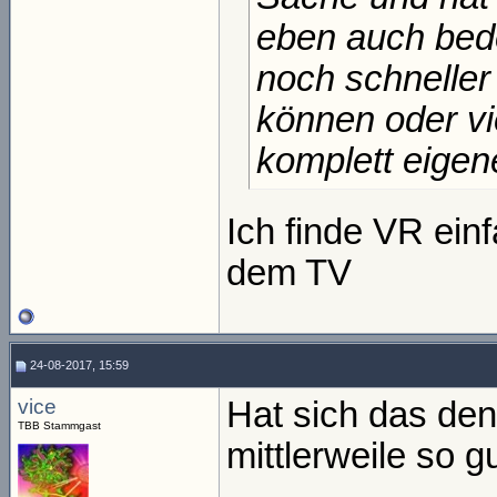
eben auch bede
noch schneller
können oder vi
komplett eigene
Ich finde VR einf
dem TV
24-08-2017, 15:59
vice
Hat sich das de
TBB Stammgast
mittlerweile so g