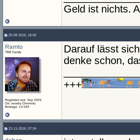
Geld ist nichts. 
25-08-2016, 16:40
Ramto
Darauf lässt sich
TBB Family
denke schon, das
_____________
+++
Registriert seit: Sep 2004
Ort: nearby Chemnitz
Beiträge: 13.045
22-11-2016, 07:34