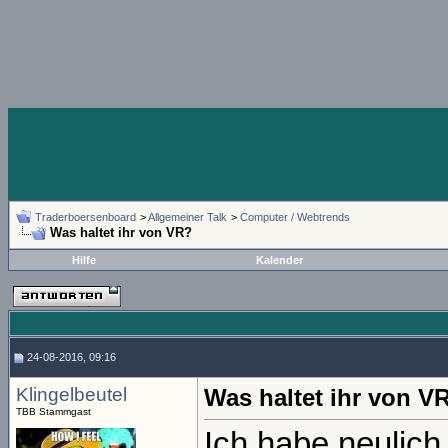
Traderboersenboard
>
Allgemeiner Talk
>
Computer / Webtrends
Was haltet ihr von VR?
Hilfe
Kalender
24-08-2016, 09:16
Klingelbeutel
Was haltet ihr von V
TBB Stammgast
Ich habe neulich