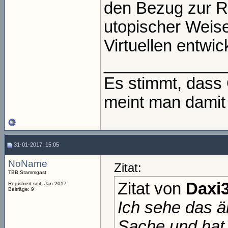
den Bezug zur Rea
utopischer Weise
Virtuellen entwick
_____________
Es stimmt, dass 
meint man damit
31-01-2017, 15:05
NoName
Zitat:
TBB Stammgast
Zitat von
Daxi
Registriert seit: Jan 2017
Beiträge: 9
Ich sehe das äh
Sache und hat 