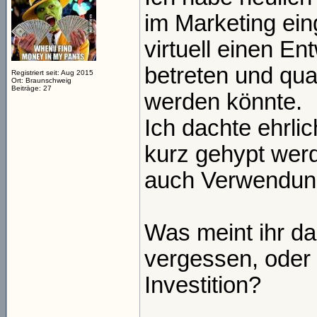
im Marketing ei
virtuell einen E
betreten und quas
Registriert seit: Aug 2015
Ort: Braunschweig
Beiträge: 27
werden könnte.
Ich dachte ehrli
kurz gehypt werde
auch Verwendung
Was meint ihr d
vergessen, oder 
Investition?
_____________