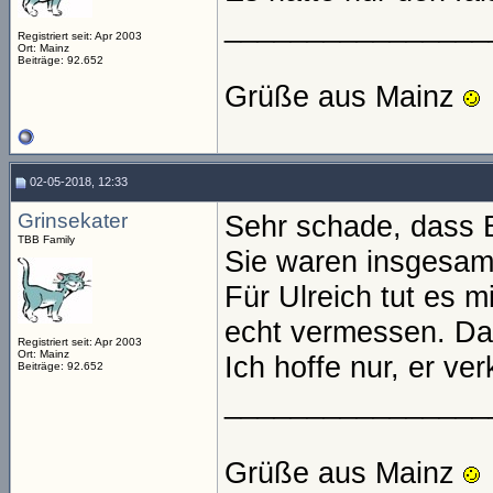
________________
Registriert seit: Apr 2003
Ort: Mainz
Beiträge: 92.652
Grüße aus Mainz
02-05-2018, 12:33
Grinsekater
Sehr schade, dass 
TBB Family
Sie waren insgesam
Für Ulreich tut es mi
echt vermessen. Da
Registriert seit: Apr 2003
Ort: Mainz
Ich hoffe nur, er ver
Beiträge: 92.652
________________
Grüße aus Mainz