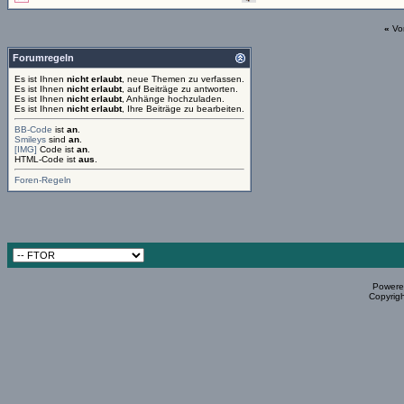
«
Vo
Forumregeln
Es ist Ihnen
nicht erlaubt
, neue Themen zu verfassen.
Es ist Ihnen
nicht erlaubt
, auf Beiträge zu antworten.
Es ist Ihnen
nicht erlaubt
, Anhänge hochzuladen.
Es ist Ihnen
nicht erlaubt
, Ihre Beiträge zu bearbeiten.
BB-Code
ist
an
.
Smileys
sind
an
.
[IMG]
Code ist
an
.
HTML-Code ist
aus
.
Foren-Regeln
Powered
Copyrigh