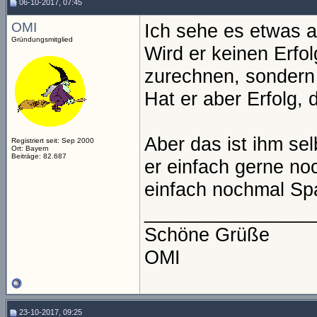
06-10-2017, 07:45
OMI
Ich sehe es etwas a
Gründungsmitglied
Wird er keinen Erfo
zurechnen, sondern
Hat er aber Erfolg,
Aber das ist ihm sel
Registriert seit: Sep 2000
Ort: Bayern
Beiträge: 82.687
er einfach gerne n
einfach nochmal Sp
________________
Schöne Grüße
OMI
23-10-2017, 09:25