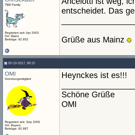
Ancelotti ist weg, i
TBB Family
entscheidet. Das geh
________________
Registriert seit: Apr 2003
Ort: Mainz
Grüße aus Mainz
Beiträge: 92.652
05-10-2017, 08:15
OMI
Heynckes ist es!!!
Gründungsmitglied
________________
Schöne Grüße
OMI
Registriert seit: Sep 2000
Ort: Bayern
Beiträge: 82.687