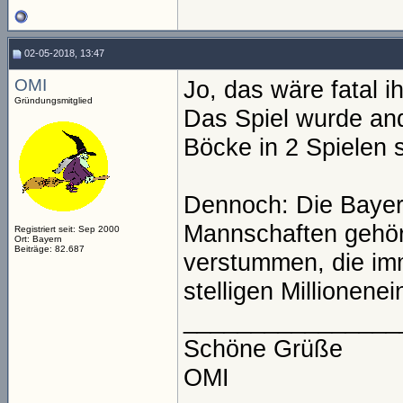
02-05-2018, 13:47
OMI
Jo, das wäre fatal 
Gründungsmitglied
Das Spiel wurde and
Böcke in 2 Spielen 
Dennoch: Die Bayer
Mannschaften gehört 
Registriert seit: Sep 2000
Ort: Bayern
Beiträge: 82.687
verstummen, die im
stelligen Millionene
________________
Schöne Grüße
OMI