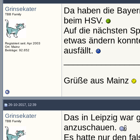
Grinsekater
Da haben die Bayer
TBB Family
beim HSV.
Auf die nächsten Sp
etwas ändern konnt
Registriert seit: Apr 2003
Ort: Mainz
ausfällt.
Beiträge: 92.652
________________
Grüße aus Mainz
26-10-2017, 12:39
Grinsekater
Das in Leipzig war 
TBB Family
anzuschauen.
Es hatte nur den fal