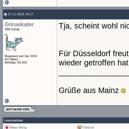
27-11-2018, 09:17
Grinsekater
Tja, scheint wohl n
TBB Family
Für Düsseldorf freu
Registriert seit: Apr 2003
Ort: Mainz
wieder getroffen ha
Beiträge: 92.652
________________
Grüße aus Mainz
Lesezeichen
Mister Wong
YiGG.de