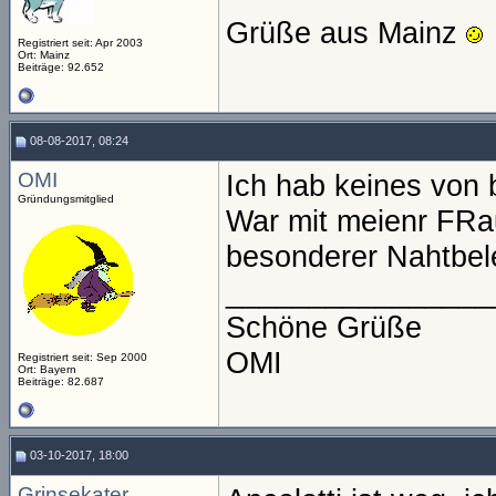
Grüße aus Mainz
Registriert seit: Apr 2003
Ort: Mainz
Beiträge: 92.652
08-08-2017, 08:24
OMI
Ich hab keines von
Gründungsmitglied
War mit meienr FRa
besonderer Nahtbe
________________
Schöne Grüße
OMI
Registriert seit: Sep 2000
Ort: Bayern
Beiträge: 82.687
03-10-2017, 18:00
Grinsekater