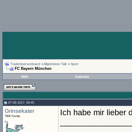
Traderboersenboard
>
Allgemeiner Talk
>
Sport
FC Bayern München
Hilfe
Kalender
07-08-2017, 09:45
Grinsekater
Ich habe mir lieber
TBB Family
________________