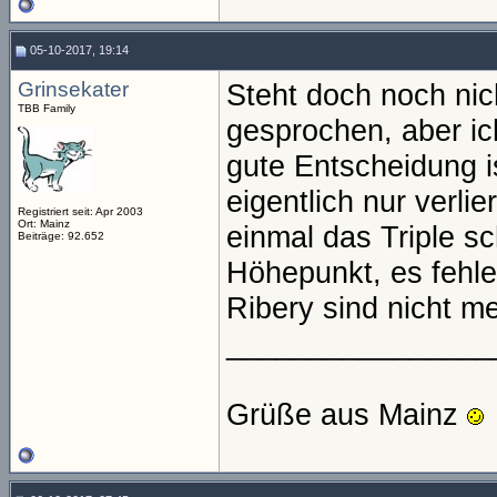
05-10-2017, 19:14
Grinsekater
Steht doch noch nich
TBB Family
gesprochen, aber ic
gute Entscheidung ist
eigentlich nur verli
Registriert seit: Apr 2003
Ort: Mainz
einmal das Triple s
Beiträge: 92.652
Höhepunkt, es fehl
Ribery sind nicht m
________________
Grüße aus Mainz