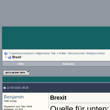
Traderboersenboard
>
Allgemeiner Talk
>
Politik / Wissenschaft / Weltgeschehen
Brexit
Hilfe
Kalender
12-03-2019, 09:25
Benjamin
Brexit
TBB Family
Quelle für unten:
Registriert seit: Mar 2004
Beiträge: 10.373