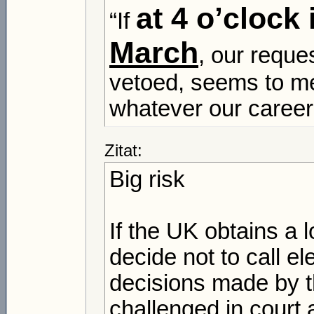
at 4 o’clock
“If
March
, our reque
vetoed, seems to me,
whatever our career 
Zitat:
Big risk
If the UK obtains a 
decide not to call el
decisions made by 
challenged in court a