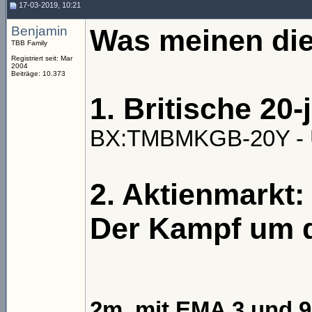
17-03-2019, 10:21
Benjamin
Was meinen die
TBB Family
Registriert seit: Mar
2004
Beiträge: 10.373
1. Britische 20-
BX:TMBMKGB-20Y - U.
2. Aktienmarkt:
Der Kampf um d
2m, mit EMA 3 und 9