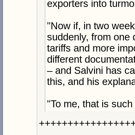
exporters into turmoi
"Now if, in two week
suddenly, from one da
tariffs and more imp
different documenta
– and Salvini has ca
this, and his explana
"To me, that is suc
++++++++++++++++