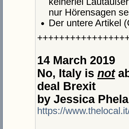
keinerlei Lautäuße
nur Hörensagen sei
Der untere Artikel (Q
++++++++++++++++
14 March 2019
No, Italy is
not
ab
deal Brexit
by Jessica Phela
https://www.thelocal.i