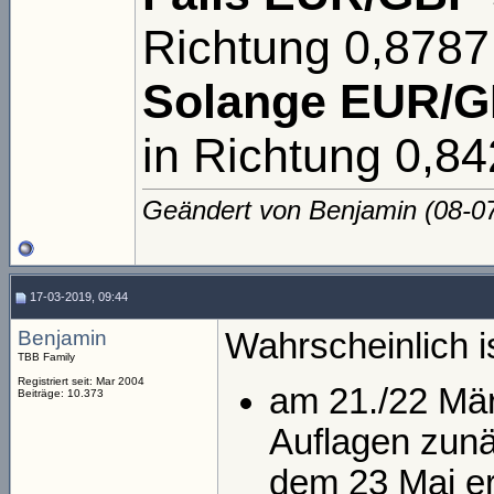
Richtung 0,8787
Solange EUR/GB
in Richtung 0,84
Geändert von Benjamin (08-
17-03-2019, 09:44
Benjamin
Wahrscheinlich i
TBB Family
Registriert seit: Mar 2004
am 21./22 Mär
Beiträge: 10.373
Auflagen zunä
dem 23 Mai er