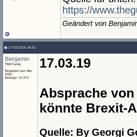
https://www.thegu
Geändert von Benjami
17-03-2019, 08:53
Benjamin
17.03.19
TBB Family
Registriert seit: Mar
2004
Beiträge: 10.373
Absprache von 
könnte Brexit-
Quelle: By Georgi 