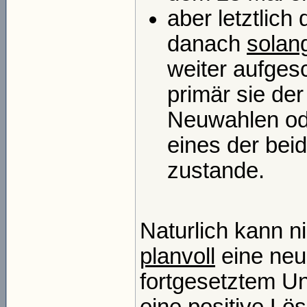
aber letztlich 
danach
solan
weiter aufges
primär sie der
Neuwahlen od
eines der be
zustande.
Naturlich kann 
planvoll
eine neu
fortgesetztem U
eine positive Lö