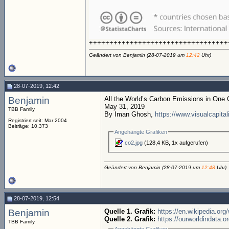
++++++++++++++++++++++++++++++++++
Geändert von Benjamin (28-07-2019 um
12:42
Uhr)
28-07-2019, 12:42
Benjamin
All the World’s Carbon Emissions in One 
May 31, 2019
TBB Family
By Iman Ghosh,
https://www.visualcapitali
Registriert seit: Mar 2004
Beiträge: 10.373
Angehängte Grafiken
co2.jpg
(128,4 KB, 1x aufgerufen)
Geändert von Benjamin (28-07-2019 um
12:48
Uhr)
28-07-2019, 12:54
Benjamin
Quelle 1. Grafik:
https://en.wikipedia.org
Quelle 2. Grafik:
https://ourworldindata.o
TBB Family