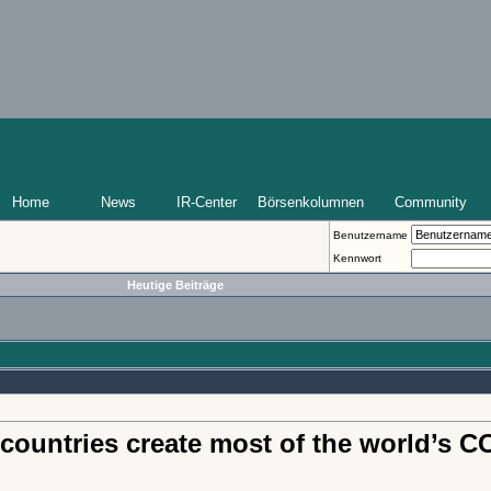
Home
News
IR-Center
Börsenkolumnen
Community
Benutzername
Kennwort
Heutige Beiträge
 countries create most of the world’s C