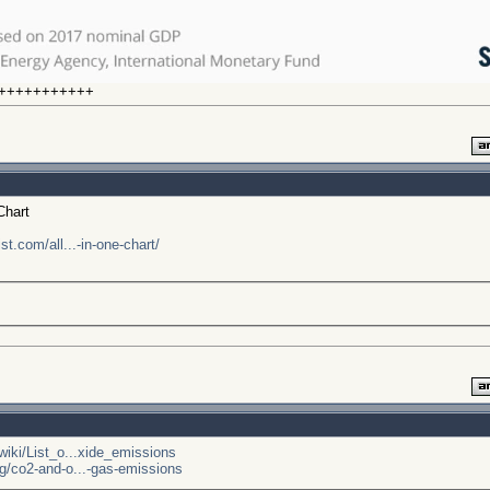
+++++++++++
Chart
st.com/all...-in-one-chart/
/wiki/List_o...xide_emissions
rg/co2-and-o...-gas-emissions