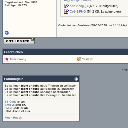
Angehängte Grafiken
Registriert seit: Mar 2004
Beiträge: 10.373
co2-2.png
(66,6 KB, 1x aufgerufen)
Co2-1.PNG
(54,2 KB, 1x aufgerufen)
Geändert von Benjamin (28-07-2019 um
12:59
Uhr)
Lesezeichen
Mister Wong
YiGG.de
«
Vo
Forumregeln
Es ist Ihnen
nicht erlaubt
, neue Themen zu verfassen.
Es ist Ihnen
nicht erlaubt
, auf Beiträge zu antworten.
Es ist Ihnen
nicht erlaubt
, Anhänge hochzuladen.
Es ist Ihnen
nicht erlaubt
, Ihre Beiträge zu bearbeiten.
BB-Code
ist
an
.
Smileys
sind
an
.
[IMG]
Code ist
an
.
HTML-Code ist
aus
.
Foren-Regeln