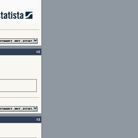
#
2
#
3