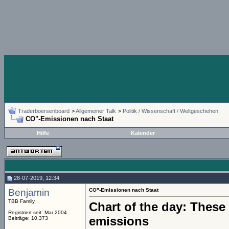
Traderboersenboard
>
Allgemeiner Talk
>
Politik / Wissenschaft / Weltgeschehen
CO"-Emissionen nach Staat
Hilfe
Kalender
28-07-2019, 12:34
Benjamin
CO"-Emissionen nach Staat
TBB Family
Chart of the day: These
Registriert seit: Mar 2004
emissions
Beiträge: 10.373