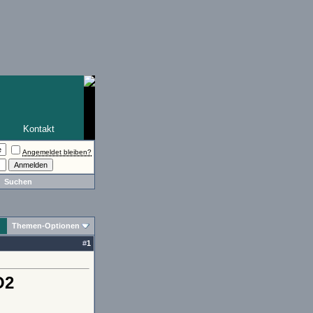
Kontakt
Angemeldet bleiben?
Suchen
Themen-Optionen
#
1
O2