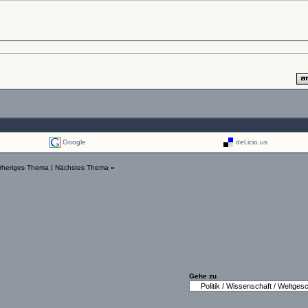
Google
del.icio.us
rheriges Thema
|
Nächstes Thema
»
Gehe zu