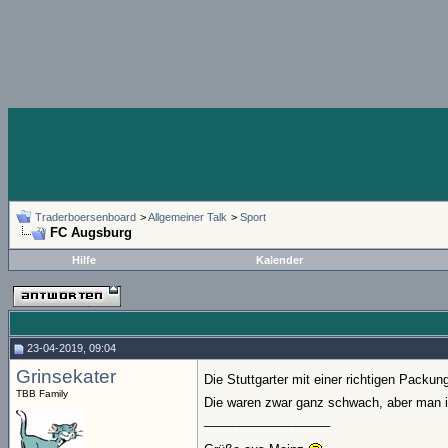
Traderboersenboard
>
Allgemeiner Talk
>
Sport
FC Augsburg
Hilfe
Kalender
23-04-2019, 09:04
Grinsekater
Die Stuttgarter mit einer richtigen Pack
TBB Family
Die waren zwar ganz schwach, aber man ist
__________________