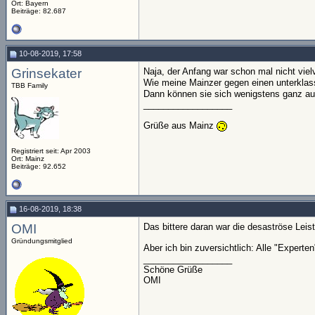
Ort: Bayern
Beiträge: 82.687
10-08-2019, 17:58
Grinsekater
Naja, der Anfang war schon mal nicht vie
Wie meine Mainzer gegen einen unterklass
TBB Family
Dann können sie sich wenigstens ganz auf
__________________
Grüße aus Mainz
Registriert seit: Apr 2003
Ort: Mainz
Beiträge: 92.652
16-08-2019, 18:38
OMI
Das bittere daran war die desaströse Leist
Gründungsmitglied
Aber ich bin zuversichtlich: Alle "Exper
__________________
Schöne Grüße
OMI