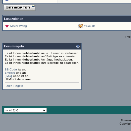
Lesezeichen
Mister Wong
YiGG.de
«
Vo
Forumregeln
Es ist Ihnen
nicht erlaubt
, neue Themen zu verfassen.
Es ist Ihnen
nicht erlaubt
, auf Beiträge zu antworten.
Es ist Ihnen
nicht erlaubt
, Anhänge hochzuladen.
Es ist Ihnen
nicht erlaubt
, Ihre Beiträge zu bearbeiten.
BB-Code
ist
an
.
Smileys
sind
an
.
[IMG]
Code ist
an
.
HTML-Code ist
aus
.
Foren-Regeln
Powered
Copyrigh