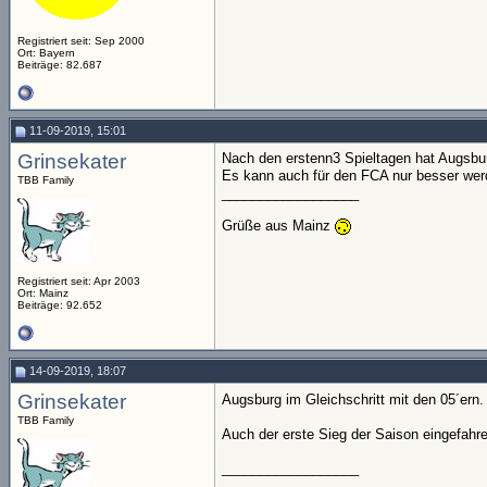
Registriert seit: Sep 2000
Ort: Bayern
Beiträge: 82.687
11-09-2019, 15:01
Grinsekater
Nach den erstenn3 Spieltagen hat Augsbu
Es kann auch für den FCA nur besser we
TBB Family
__________________
Grüße aus Mainz
Registriert seit: Apr 2003
Ort: Mainz
Beiträge: 92.652
14-09-2019, 18:07
Grinsekater
Augsburg im Gleichschritt mit den 05´ern
TBB Family
Auch der erste Sieg der Saison eingefah
__________________