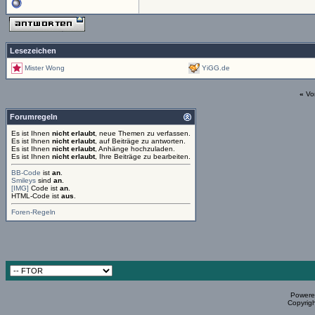
Lesezeichen
Mister Wong
YiGG.de
«
Vo
Forumregeln
Es ist Ihnen
nicht erlaubt
, neue Themen zu verfassen.
Es ist Ihnen
nicht erlaubt
, auf Beiträge zu antworten.
Es ist Ihnen
nicht erlaubt
, Anhänge hochzuladen.
Es ist Ihnen
nicht erlaubt
, Ihre Beiträge zu bearbeiten.
BB-Code
ist
an
.
Smileys
sind
an
.
[IMG]
Code ist
an
.
HTML-Code ist
aus
.
Foren-Regeln
Powered
Copyrigh