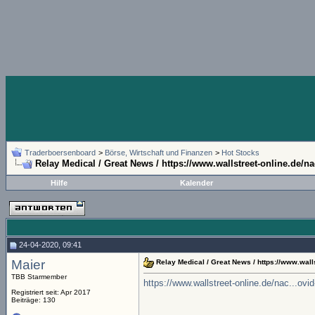
Traderboersenboard
>
Börse, Wirtschaft und Finanzen
>
Hot Stocks
Relay Medical / Great News / https://www.wallstreet-online.de/na
Hilfe
Kalender
24-04-2020, 09:41
Maier
Relay Medical / Great News / https://www.wall
TBB Starmember
https://www.wallstreet-online.de/nac...ovid
Registriert seit: Apr 2017
Beiträge: 130