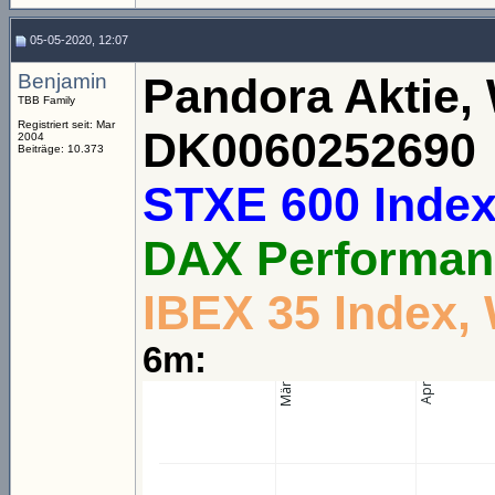
05-05-2020, 12:07
Benjamin
Pandora Aktie,
TBB Family
Registriert seit: Mar
DK0060252690
2004
Beiträge: 10.373
STXE 600 Index
DAX Performan
IBEX 35 Index,
6m: