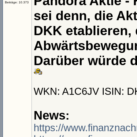
Pandora Aktie - K
Beiträge: 10.373
sei denn, die Ak
DKK etablieren, 
Abwärtsbewegung
Darüber würde d
WKN: A1C6JV ISIN: D
News:
https://www.finanznach