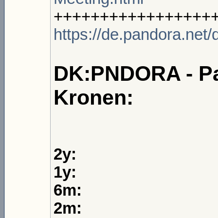
+++++++++++++++++
https://de.pandora.net
DK:PNDORA - Pan
Kronen:
2y:
1y:
6m:
2m: