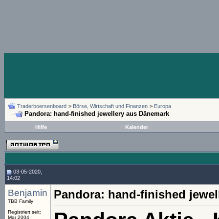
Traderboersenboard
>
Börse, Wirtschaft und Finanzen
>
Europa
Pandora: hand-finished jewellery aus Dänemark
Hilfe
Kalender
03-05-2020,
14:02
Benjamin
Pandora: hand-finished jewe
TBB Family
Registriert seit:
Mar 2004