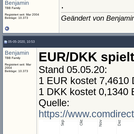
Benjamin
.
TBB Family
Registriert seit: Mar 2004
Geändert von Benjami
Beiträge: 10.373
05-05-2020, 10:53
Benjamin
EUR/DKK spielt 
TBB Family
Registriert seit: Mar
Stand 05.05.20:
2004
Beiträge: 10.373
1 EUR kostet 7,4610
1 DKK kostet 0,1340
Quelle:
https://www.comdirect