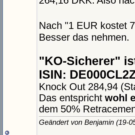
264,16 DKK. Also nac
Nach "1 EUR kostet 7
Besser das nehmen.
"KO-Sicherer" i
ISIN: DE000CL2
Knock Out 284,94 (St
Das entspricht
wohl e
dem 50% Retracement
Geändert von Benjamin (19-