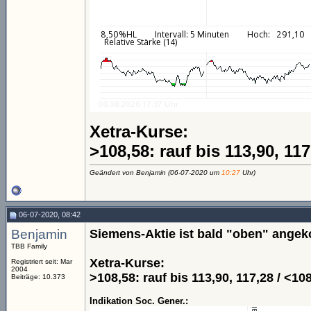
Xetra-Kurse:
>108,58: rauf bis 113,90, 11
Geändert von Benjamin (06-07-2020 um
10:27
Uhr)
06-07-2020, 08:42
Benjamin
Siemens-Aktie ist bald "oben" ang
TBB Family
Xetra-Kurse:
Registriert seit: Mar
2004
>108,58: rauf bis 113,90, 117,28 / <10
Beiträge: 10.373
Indikation Soc. Gener.: