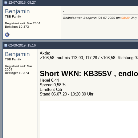
12-07-2018, 09:27
Benjamin
.
TBB Family
Geändert von Benjamin (06-07-2020 um
08:39
Uhr)
Registriert seit: Mar 2004
Beiträge: 10.373
02-09-2019, 15:16
Benjamin
Aktie:
>108,58: rauf bis 113,90, 117,28 / <108,58: Richtung 9
TBB Family
Registriert seit: Mar
2004
Short WKN: KB35SV , endl
Beiträge: 10.373
Hebel 6,44
Spread 0,58 %
Emittent Citi
Stand 06.07.20 - 10:20:30 Uhr