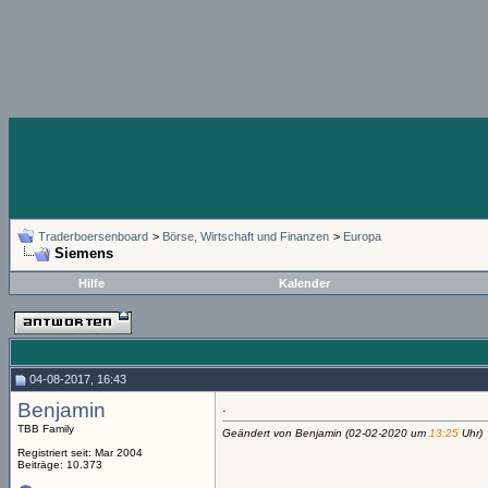
Traderboersenboard
>
Börse, Wirtschaft und Finanzen
>
Europa
Siemens
Hilfe
Kalender
04-08-2017, 16:43
Benjamin
.
TBB Family
Geändert von Benjamin (02-02-2020 um
13:25
Uhr)
Registriert seit: Mar 2004
Beiträge: 10.373