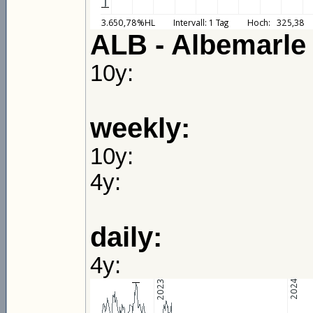
ALB - Albemarle 
10y:
weekly:
10y:
4y:
daily:
4y: