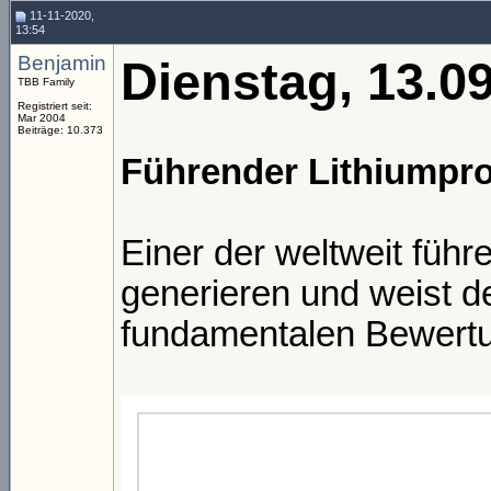
11-11-2020,
13:54
Benjamin
Dienstag, 13.0
TBB Family
Registriert seit:
Mar 2004
Beiträge: 10.373
Führender Lithiumpro
Einer der weltweit füh
generieren und weist de
fundamentalen Bewertun