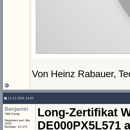
Von Heinz Rabauer, Te
11-11-2020, 14:01
Benjamin
Long-Zertifikat 
TBB Family
Registriert seit: Mar
DE000PX5L571 au
2004
Beiträge: 10.373