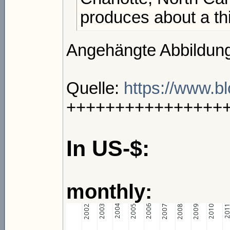
produces about a thir
Angehängte Abbildung
Quelle:
https://www.bl
++++++++++++++++
In US-$:
monthly: