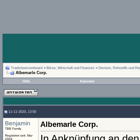
Traderboersenboard
>
Börse, Wirtschaft und Finanzen
>
Devisen, Rohstoffe und Re
Albemarle Corp.
Hilfe
Kalender
11-11-2020, 13:50
Benjamin
Albemarle Corp.
TBB Family
In Anknüpfung an den
Registriert seit: Mar
2004