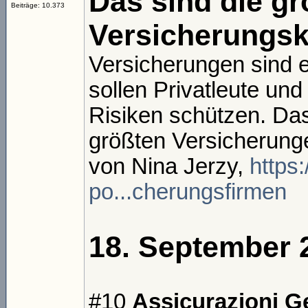
Das sind die gr
Beiträge: 10.373
Versicherungsk
Versicherungen sind ei
sollen Privatleute un
Risiken schützen. Da
größten Versicherung
von Nina Jerzy,
https:
po...cherungsfirmen
18. September 
#10
Assicurazioni Gen