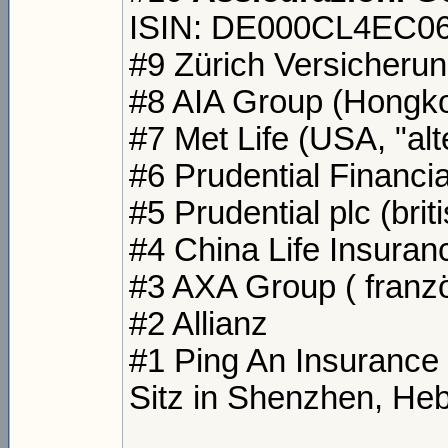
ISIN: DE000CL4EC0
#9 Zürich Versicherun
#8 AIA Group (Hongk
#7 Met Life (USA, "al
#6 Prudential Financi
#5 Prudential plc (br
#4 China Life Insuranc
#3 AXA Group ( fran
#2 Allianz
#1 Ping An Insurance
Sitz in Shenzhen, Heb