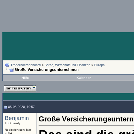
Traderboersenboard
>
Börse, Wirtschaft und Finanzen
>
Europa
Große Versicherungsunternehmen
Hilfe
Kalender
05-03-2020, 19:57
Benjamin
Große Versicherungsunter
TBB Family
Registriert seit: Mar
2004