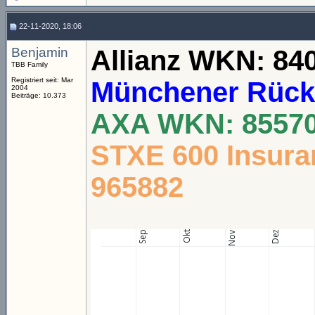
22-11-2020, 18:06
Benjamin
Allianz WKN: 84
TBB Family
Registriert seit: Mar
Münchener Rück
2004
Beiträge: 10.373
AXA WKN: 8557
STXE 600 Insura
965882