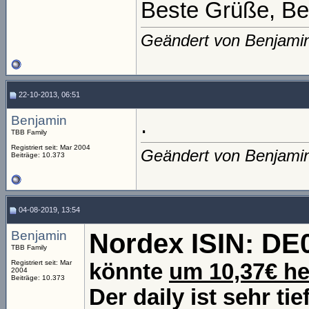
Beste Grüße, Be
Geändert von Benjami
22-10-2013, 06:51
Benjamin
.
TBB Family
Registriert seit: Mar 2004
Geändert von Benjami
Beiträge: 10.373
04-08-2019, 13:54
Benjamin
Nordex ISIN: D
TBB Family
Registriert seit: Mar
könnte
um 10,37€ h
2004
Beiträge: 10.373
Der daily ist sehr ti