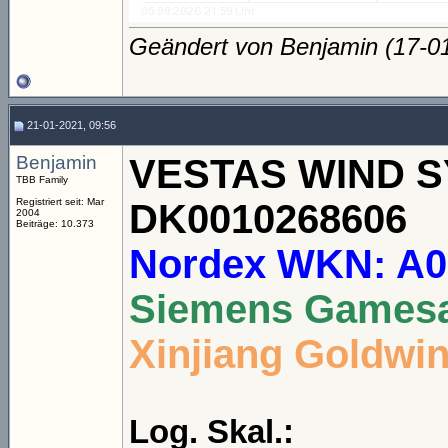
Geändert von Benjamin (17-
21-01-2021, 09:56
Benjamin
VESTAS WIND SY
TBB Family
Registriert seit: Mar
DK0010268606
2004
Beiträge: 10.373
Nordex WKN: A
Siemens Gamesa
Xinjiang Goldwi
Log. Skal.: