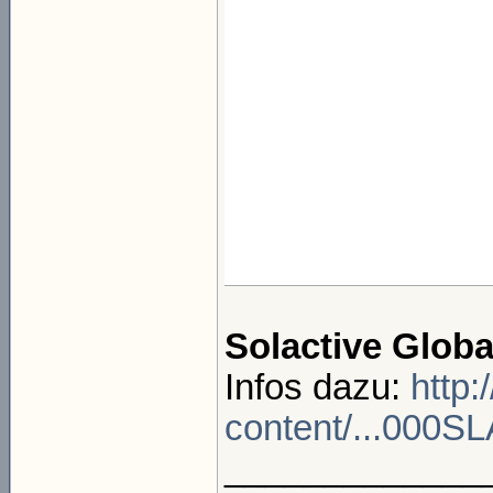
Solactive Glob
Infos dazu:
http
content/...000S
_____________