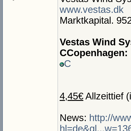
www.vestas.dk
Marktkapital. 95
Vestas Wind Sy
CCopenhagen:
C
4,45€
Allzeittief 
News:
http://ww
hl=de&gl...w=1