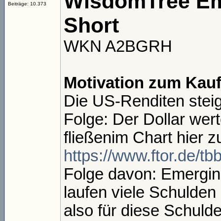
WisdomTree Eme
Beiträge: 10.373
Short
WKN A2BGRH
Motivation zum Kauf
Die US-Renditen steige
Folge: Der Dollar wert
fließenim Chart hier z
https://www.ftor.de/t
Folge davon: Emergin
laufen viele Schulden
also für diese Schuld