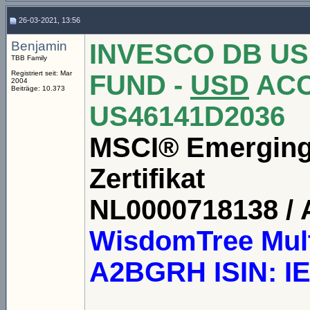
26-03-2021, 13:56
Benjamin
INVESCO DB US
TBB Family
Registriert seit: Mar
FUND -
USD
ACC
2004
Beiträge: 10.373
US46141D2036
MSCI® Emerging
Zertifikat
NL0000718138 /
WisdomTree Mult
A2BGRH ISIN: 