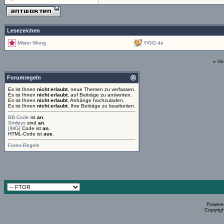
Lesezeichen
Mister Wong
YiGG.de
«
Vo
Forumregeln
Es ist Ihnen
nicht erlaubt
, neue Themen zu verfassen.
Es ist Ihnen
nicht erlaubt
, auf Beiträge zu antworten.
Es ist Ihnen
nicht erlaubt
, Anhänge hochzuladen.
Es ist Ihnen
nicht erlaubt
, Ihre Beiträge zu bearbeiten.
BB-Code
ist
an
.
Smileys
sind
an
.
[IMG]
Code ist
an
.
HTML-Code ist
aus
.
Foren-Regeln
Powered
Copyrigh