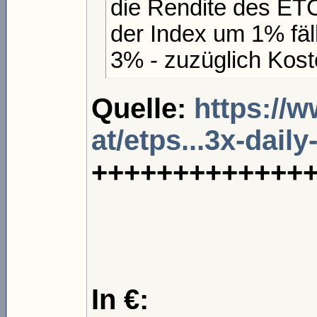
die Rendite des ET
der Index um 1% fäll
3% - zuzüglich Kost
Quelle:
https://
at/etps...3x-daily
+++++++++++++
In €: