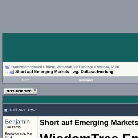
Traderboersenboard
>
Börse, Wirtschaft und Finanzen
>
Amerika, Asien
Short auf Emerging Markets - wg. Dollaraufwertung
Hilfe
Kalender
26-03-2021, 12:57
Benjamin
Short auf Emerging Markets
TBB Family
Registriert seit: Mar
2004