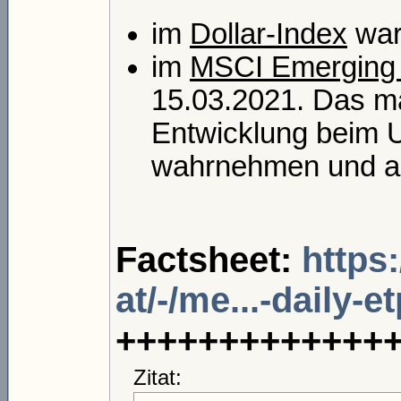
im
Dollar-Index
war
im
MSCI Emerging 
15.03.2021. Das ma
Entwicklung beim U
wahrnehmen und als
Factsheet:
https
at/-/me...-daily-e
+++++++++++++
Zitat: