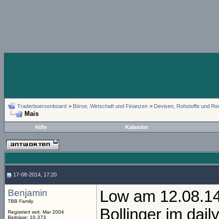
Traderboersenboard
>
Börse, Wirtschaft und Finanzen
>
Devisen, Rohstoffe und Re
Mais
Hilfe
Kalender
17-08-2014, 17:20
Benjamin
Low am 12.08.1
TBB Family
Bollinger im da
Registriert seit: Mar 2004
Beiträge: 10.373