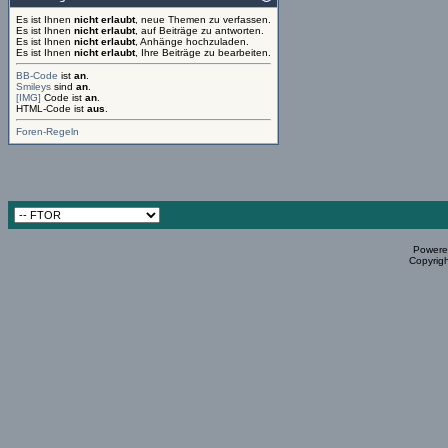
Es ist Ihnen
nicht erlaubt
, neue Themen zu verfassen.
Es ist Ihnen
nicht erlaubt
, auf Beiträge zu antworten.
Es ist Ihnen
nicht erlaubt
, Anhänge hochzuladen.
Es ist Ihnen
nicht erlaubt
, Ihre Beiträge zu bearbeiten.
BB-Code
ist
an
.
Smileys
sind
an
.
[IMG]
Code ist
an
.
HTML-Code ist
aus
.
Foren-Regeln
Powered
Copyrigh