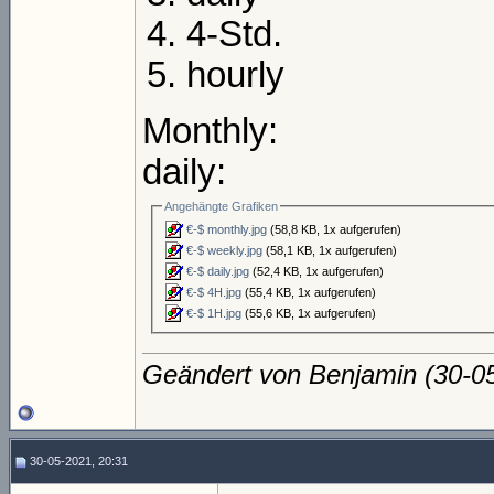
4-Std.
hourly
Monthly:
daily:
Angehängte Grafiken
€-$ monthly.jpg
(58,8 KB, 1x aufgerufen)
€-$ weekly.jpg
(58,1 KB, 1x aufgerufen)
€-$ daily.jpg
(52,4 KB, 1x aufgerufen)
€-$ 4H.jpg
(55,4 KB, 1x aufgerufen)
€-$ 1H.jpg
(55,6 KB, 1x aufgerufen)
Geändert von Benjamin (30-
30-05-2021, 20:31