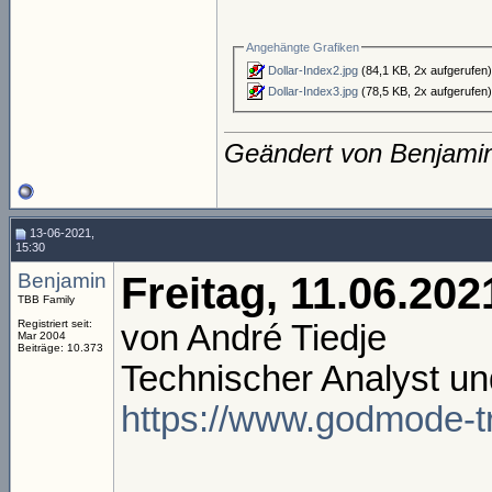
Angehängte Grafiken
Dollar-Index2.jpg
(84,1 KB, 2x aufgerufen
Dollar-Index3.jpg
(78,5 KB, 2x aufgerufen
Geändert von Benjami
13-06-2021,
15:30
Benjamin
Freitag, 11.06.202
TBB Family
Registriert seit:
von André Tiedje
Mar 2004
Beiträge: 10.373
Technischer Analyst un
https://www.godmode-tr