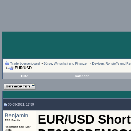
Traderboersenboard
>
Börse, Wirtschaft und Finanzen
>
Devisen, Rohstoffe und Re
EUR/USD
Hilfe
Kalender
30-05-2021, 17:59
Benjamin
EUR/USD Short
TBB Family
Registriert seit: Mar
2004