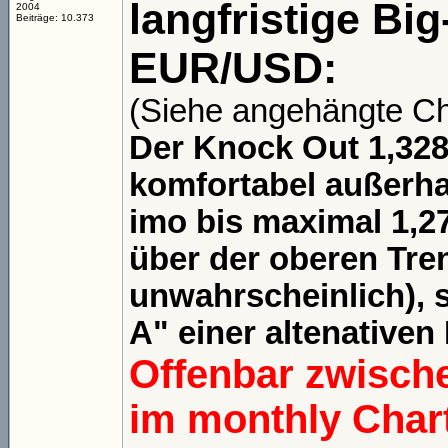
langfristige Bi
2004
Beiträge: 10.373
EUR/USD:
(Siehe angehängte Ch
Der Knock Out 1,328
komfortabel außerha
imo bis maximal 1,27
über der oberen Tren
unwahrscheinlich), 
A" einer altenative
Offenbar zwisch
im monthly Chart