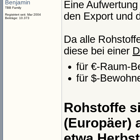
Benjamin
Eine Aufwertung i
TBB Family
den Export und d
Registriert seit: Mar 2004
Beiträge: 10.373
Da alle Rohstoff
diese bei einer
D
für €-Raum-Be
für $-Bewohne
Rohstoffe s
(Europäer) a
etwa Herbst