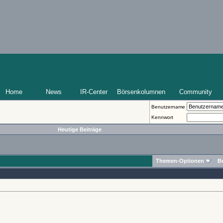
Home
News
IR-Center
Börsenkolumnen
Community
Benutzername
Kennwort
Heutige Beiträge
Themen-Optionen
B