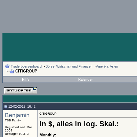
Traderboersenboard
>
Börse, Wirtschaft und Finanzen
>
Amerika, Asien
CITIGROUP
Hilfe
Kalender
12-02-2012, 16:42
Benjamin
CITIGROUP
TBB Family
In $, alles in log. Skal.:
Registriert seit: Mar
2004
Beiträge: 10.373
Monthly: