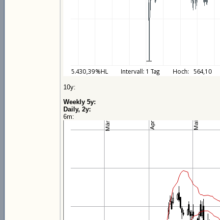
10y:
Weekly 5y:
Daily, 2y:
6m: