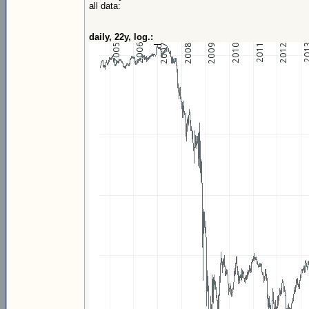
all data:
daily, 22y, log.: