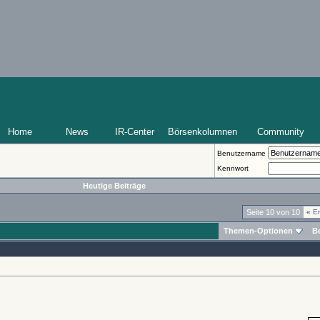
Home
News
IR-Center
Börsenkolumnen
Community
Benutzername
Kennwort
Heutige Beiträge
Seite 10 von 10
«
Er
Themen-Optionen
B