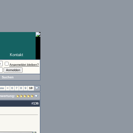
Kontakt
Angemeldet bleiben?
Suchen
ste
<
6
7
8
9
10
ewertung:
#
136