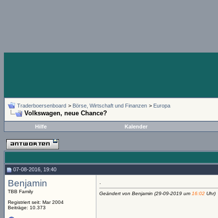
Traderboersenboard
>
Börse, Wirtschaft und Finanzen
>
Europa
Volkswagen, neue Chance?
Hilfe
Kalender
07-08-2016, 19:40
Benjamin
.
TBB Family
Geändert von Benjamin (29-09-2019 um
16:02
Uhr)
Registriert seit: Mar 2004
Beiträge: 10.373