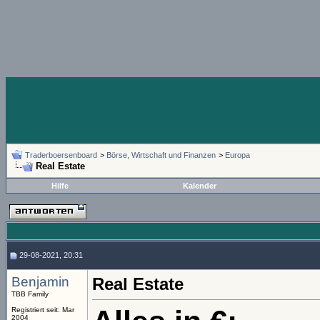
Traderboersenboard
>
Börse, Wirtschaft und Finanzen
>
Europa
Real Estate
Hilfe
Kalender
29-08-2021, 20:31
Benjamin
Real Estate
TBB Family
Registriert seit: Mar
2004