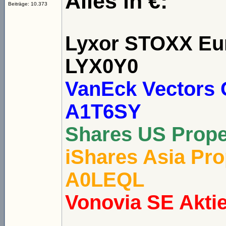
Alles in €:
Beiträge: 10.373
Lyxor STOXX Eur
LYX0Y0
VanEck Vectors 
A1T6SY
Shares US Prope
iShares Asia Pro
A0LEQL
Vonovia SE Akti