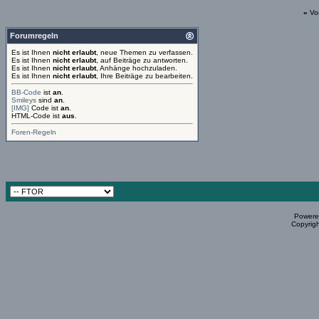
«
Vo
Forumregeln
Es ist Ihnen
nicht erlaubt
, neue Themen zu verfassen.
Es ist Ihnen
nicht erlaubt
, auf Beiträge zu antworten.
Es ist Ihnen
nicht erlaubt
, Anhänge hochzuladen.
Es ist Ihnen
nicht erlaubt
, Ihre Beiträge zu bearbeiten.
BB-Code
ist
an
.
Smileys
sind
an
.
[IMG]
Code ist
an
.
HTML-Code ist
aus
.
Foren-Regeln
Powered
Copyrigh