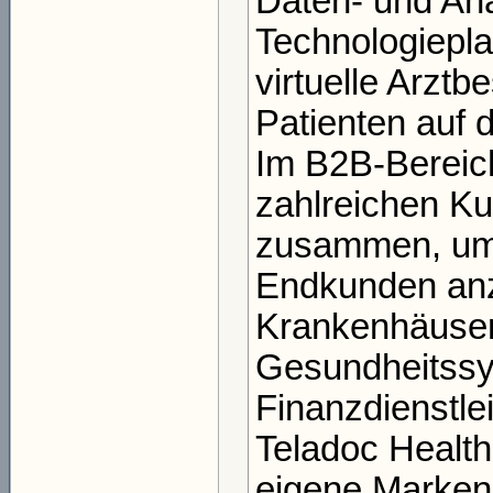
Daten- und Anal
Technologiepl
virtuelle Arzt
Patienten auf 
Im B2B-Bereich
zahlreichen K
zusammen, um 
Endkunden anz
Krankenhäuser
Gesundheitssy
Finanzdienstlei
Teladoc Health
eigene Marken