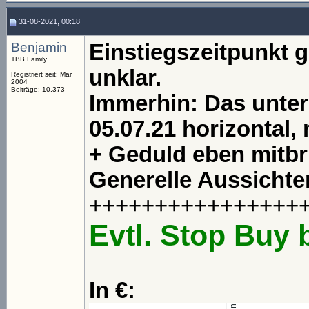
31-08-2021, 00:18
Benjamin
Einstiegszeitpunkt ge
TBB Family
unklar.
Registriert seit: Mar
2004
Beiträge: 10.373
Immerhin: Das untere
05.07.21 horizontal,
+ Geduld eben mitbr
Generelle Aussichten
++++++++++++++++
Evtl. Stop Buy 
In €: