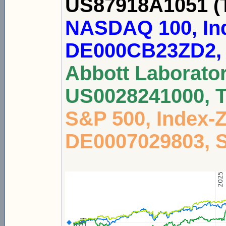
US87918A1051 (T
NASDAQ 100, Ind
DE000CB23ZD2, 
Abbott Laborator
US0028241000, T
S&P 500, Index-Z
DE0007029803, S