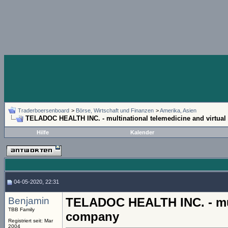
Traderboersenboard
>
Börse, Wirtschaft und Finanzen
>
Amerika, Asien
TELADOC HEALTH INC. - multinational telemedicine and virtual
Hilfe
Kalender
04-05-2020, 22:31
Benjamin
TELADOC HEALTH INC. - mult
TBB Family
company
Registriert seit: Mar
2004