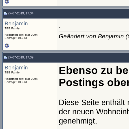
27-07-2019, 17:34
Benjamin
.
TBB Family
Geändert von Benjamin 
Registriert seit: Mar 2004
Beiträge: 10.373
27-07-2019, 17:39
Benjamin
Ebenso zu bea
TBB Family
Postings obe
Registriert seit: Mar 2004
Beiträge: 10.373
Diese Seite enthält
der neuen Wohneinh
genehmigt,