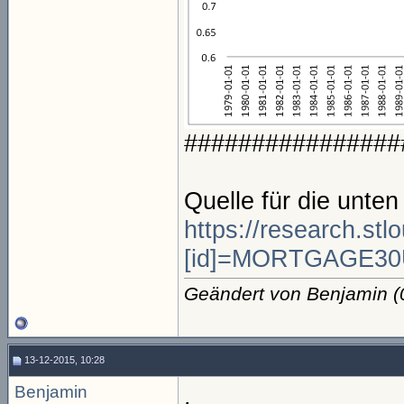
################
Quelle für die unte
https://research.stl
[id]=MORTGAGE3
Geändert von Benjamin 
13-12-2015, 10:28
Benjamin
.