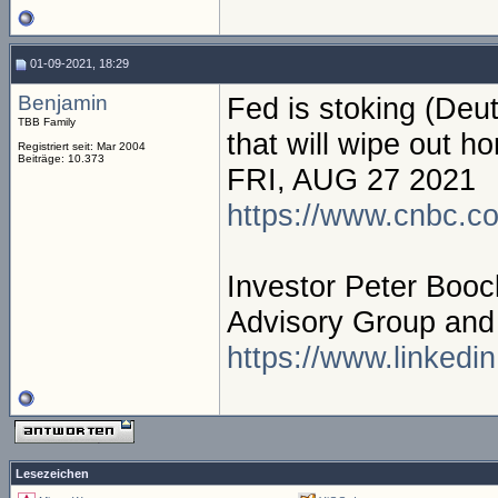
01-09-2021, 18:29
Benjamin
Fed is stoking (Deut
TBB Family
that will wipe out h
Registriert seit: Mar 2004
Beiträge: 10.373
FRI, AUG 27 2021
https://www.cnbc.c
Investor Peter Booc
Advisory Group and
https://www.linkedi
Lesezeichen