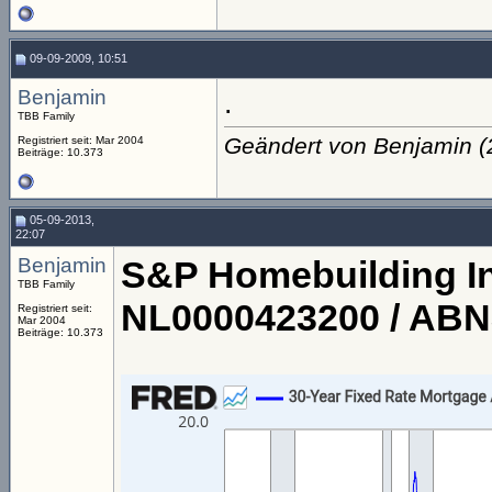
09-09-2009, 10:51
Benjamin
.
TBB Family
Geändert von Benjamin 
Registriert seit: Mar 2004
Beiträge: 10.373
05-09-2013,
22:07
Benjamin
S&P Homebuilding In
TBB Family
NL0000423200 / AB
Registriert seit:
Mar 2004
Beiträge: 10.373