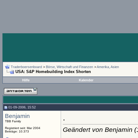
Traderboersenboard
>
Börse, Wirtschaft und Finanzen
>
Amerika, Asien
USA: S&P Homebuilding Index Shorten
Hilfe
Kalender
01-09-2006, 15:52
Benjamin
.
TBB Family
Geändert von Benjamin 
Registriert seit: Mar 2004
Beiträge: 10.373