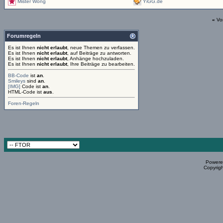
Mister Wong
YiGG.de
«
Vo
Forumregeln
Es ist Ihnen
nicht erlaubt
, neue Themen zu verfassen.
Es ist Ihnen
nicht erlaubt
, auf Beiträge zu antworten.
Es ist Ihnen
nicht erlaubt
, Anhänge hochzuladen.
Es ist Ihnen
nicht erlaubt
, Ihre Beiträge zu bearbeiten.
BB-Code
ist
an
.
Smileys
sind
an
.
[IMG]
Code ist
an
.
HTML-Code ist
aus
.
Foren-Regeln
Powered
Copyrigh