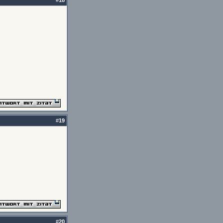
#
18
#
19
#
20