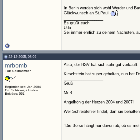
In Berlin werden sich wohl Werder und B
Glückwunsch an St.Pauli
__________________
Es grüßt euch
Udo
Sei immer ehrlich zu deinem Nächsten, au
22-12-2005, 08:09
mrbomb
Also, der HSV hat sich sehr gut verkauft.
TBB Goldmember
Kirschstein hat super gehalten, nun hat Do
__________________
Gruß
Registriert seit: Jan 2004
Ort: Schleswig-Holstein
Mr.B
Beiträge: 551
Angelkönig der Herzen 2004 und 2007!
Wer Schreibfehler findet, darf sie behalten
"Die Börse hängt nur davon ab, ob es mehr