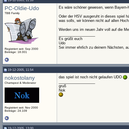
19-12-2005, 11:16
PC-Oldie-Udo
Es wäre schöner gewesen, wenn Bayern-H
TBB Family
Oder der HSV ausgeruht in dieses spiel h
was solls, wir können nicht auf allen Hoch
Werden uns im neuen Jahr voll auf die M
__________________
Es grüßt euch
Udo
Sei immer ehrlich zu deinem Nächsten, au
Registriert seit: Sep 2000
Beiträge: 18.001
19-12-2005, 11:54
nokostolany
das spiel ist noch nicht gelaufen UDO
__________________
Chartspezi & Moderator
gruß
Nok
Registriert seit: Nov 2000
Beiträge: 24.109
19-12-2005, 13:00