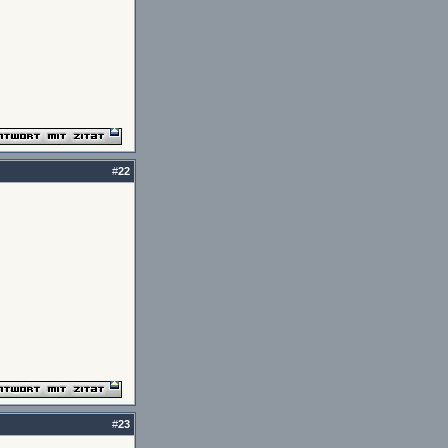
#
22
#
23