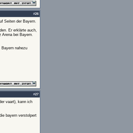
#
26
uf Seiten der Bayern.
den. Er erklärte auch,
z Arena bei Bayern.
ei Bayern nahezu
#
27
er vaart), kann ich
die bayern verstolpert