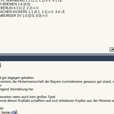
 NÜRNBERG 1:1 (1:1, 1:1) n.V. 4:1 i.E.
 BREMEN 1:4 (0:0)
RLIN 4:3 (1:2, 2:2) n.V.
ER KICKERS 1:1 (0:1, 1:1) n.V. 3:4 i.E.
URGER SV 1:0 (0:0, 0:0) n.V.
d gut dagegen gehalten.
l erstens die Hintermannschaft der Bayern zumindestens genauso gut stand,
r
ngend Verstärkung her.
resantes wenn auch kein großes Spiel.
mal diesen Kraftakt schafften und sich erhobenen Kopfes aus der Hinserie w
.
ar.
ht bange