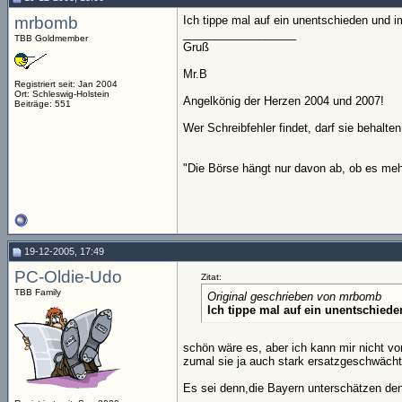
mrbomb
Ich tippe mal auf ein unentschieden und i
__________________
TBB Goldmember
Gruß
Mr.B
Registriert seit: Jan 2004
Ort: Schleswig-Holstein
Angelkönig der Herzen 2004 und 2007!
Beiträge: 551
Wer Schreibfehler findet, darf sie behalten
"Die Börse hängt nur davon ab, ob es mehr
19-12-2005, 17:49
PC-Oldie-Udo
Zitat:
TBB Family
Original geschrieben von mrbomb
Ich tippe mal auf ein unentschiede
schön wäre es, aber ich kann mir nicht v
zumal sie ja auch stark ersatzgeschwächt
Es sei denn,die Bayern unterschätzen d