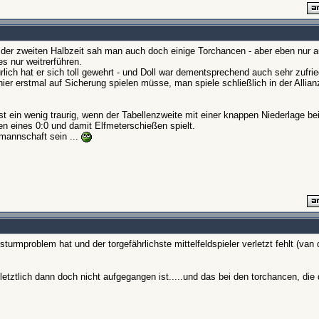
 der zweiten Halbzeit sah man auch doch einige Torchancen - aber eben nur a
s nur weitrerführen.
lich hat er sich toll gewehrt - und Doll war dementsprechend auch sehr zufrie
ier erstmal auf Sicherung spielen müsse, man spiele schließlich in der Allian
fast ein wenig traurig, wenn der Tabellenzweite mit einer knappen Niederlage b
ten eines 0:0 und damit Elfmeterschießen spielt.
nmannschaft sein ...
mproblem hat und der torgefährlichste mittelfeldspieler verletzt fehlt (van d
 letztlich dann doch nicht aufgegangen ist.....und das bei den torchancen, die 