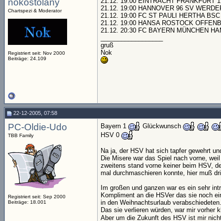
nokostolany
21.12. 19:00 EINTRACHT FRANKFURT 1 FC
21.12. 19:00 HANNOVER 96 SV WERDER
Chartspezi & Moderator
21.12. 19:00 FC ST PAULI HERTHA BSC BE
21.12. 19:00 HANSA ROSTOCK OFFENBACH
21.12. 20:30 FC BAYERN MÜNCHEN HAMB
__________________
gruß
Nok
Registriert seit: Nov 2000
Beiträge: 24.109
22-12-2005, 07:58
PC-Oldie-Udo
Bayern 1
Glückwunsch
HSV 0
TBB Family
Na ja, der HSV hat sich tapfer gewehrt un
Die Misere war das Spiel nach vorne, wei
zweitens stand vorne keiner beim HSV, de
mal durchmaschieren konnte, hier muß dri
Im großen und ganzen war es ein sehr int
Kompliment an die HSVer das sie noch ein
Registriert seit: Sep 2000
in den Weihnachtsurlaub verabschiedeten
Beiträge: 18.001
Das sie verlieren würden, war mir vorher kl
Aber um die Zukunft des HSV ist mir nic