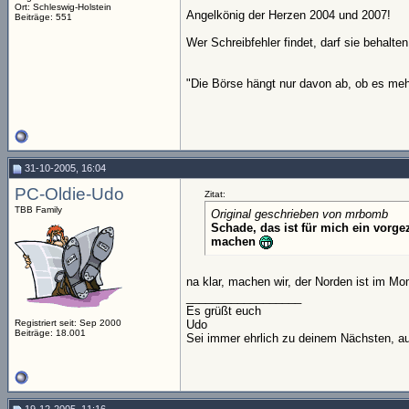
Ort: Schleswig-Holstein
Angelkönig der Herzen 2004 und 2007!
Beiträge: 551
Wer Schreibfehler findet, darf sie behalten
"Die Börse hängt nur davon ab, ob es mehr
31-10-2005, 16:04
PC-Oldie-Udo
Zitat:
TBB Family
Original geschrieben von mrbomb
Schade, das ist für mich ein vorg
machen
na klar, machen wir, der Norden ist im M
__________________
Es grüßt euch
Registriert seit: Sep 2000
Udo
Beiträge: 18.001
Sei immer ehrlich zu deinem Nächsten, au