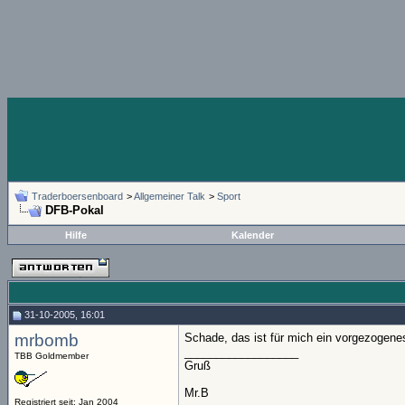
Traderboersenboard
>
Allgemeiner Talk
>
Sport
DFB-Pokal
Hilfe
Kalender
31-10-2005, 16:01
mrbomb
Schade, das ist für mich ein vorgezogen
__________________
TBB Goldmember
Gruß
Mr.B
Registriert seit: Jan 2004