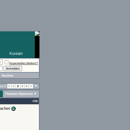
Kontakt
Angemeldet bleiben?
Suchen
von 4
<
1
2
3
4
>
Themen-Optionen
#
16
 machen