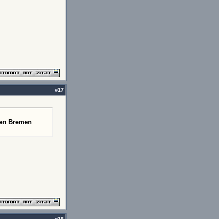
#
17
gen Bremen