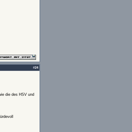
#
24
 wie die des HSV und
ürdevoll