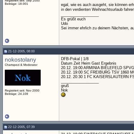
Registriert seit: Sep 2000
Beiträge: 18.001
egal, wie es auch ausgeht, sie können e
in den verdienten Weihnachtsurlaub fahre
__________________
Es grüßt euch
Udo
Sei immer ehrlich zu deinem Nächsten, au
21-12-2005, 08:00
nokostolany
DFB-Pokal | 1/8
Datum Zeit Heim Gast Ergebnis
Chartspezi & Moderator
20.12. 19:00 ARMINIA BIELEFELD SPV
20.12. 19:00 SC FREIBURG TSV 1860 MÜN
20.12. 20:30 1 FC KAISERSLAUTERN FSV M
__________________
gruß
Nok
Registriert seit: Nov 2000
Beiträge: 24.109
22-12-2005, 07:39