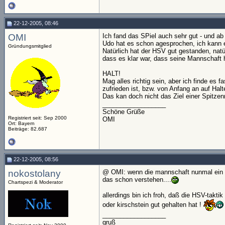
22-12-2005, 08:46
OMI
Ich fand das SPiel auch sehr gut - und ab
Udo hat es schon agesprochen, ich kann e
Gründungsmitglied
Natürlich hat der HSV gut gestanden, natür
dass es klar war, dass seine Mannschaft h
HALT!
Mag alles richtig sein, aber ich finde es 
zufrieden ist, bzw. von Anfang an auf Hal
Das kan doch nicht das Ziel einer Spitze
__________________
Schöne Grüße
Registriert seit: Sep 2000
OMI
Ort: Bayern
Beiträge: 82.687
22-12-2005, 08:56
nokostolany
@ OMI: wenn die mannschaft nunmal ein stur
das schon verstehen....
Chartspezi & Moderator
allerdings bin ich froh, daß die HSV-taktik
oder kirschstein gut gehalten hat !
__________________
gruß