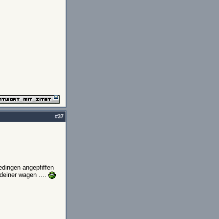
#
37
edingen angepfiffen
deiner wagen ....