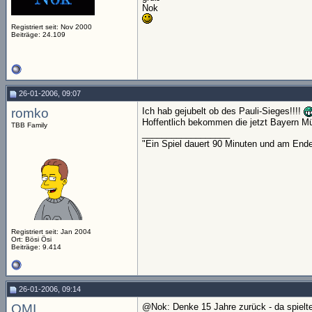
Nok
Registriert seit: Nov 2000
Beiträge: 24.109
26-01-2006, 09:07
romko
Ich hab gejubelt ob des Pauli-Sieges!!!!
Hoffentlich bekommen die jetzt Bayern M
TBB Family
__________________
"Ein Spiel dauert 90 Minuten und am End
Registriert seit: Jan 2004
Ort: Bösi Ösi
Beiträge: 9.414
26-01-2006, 09:14
OMI
@Nok: Denke 15 Jahre zurück - da spielte