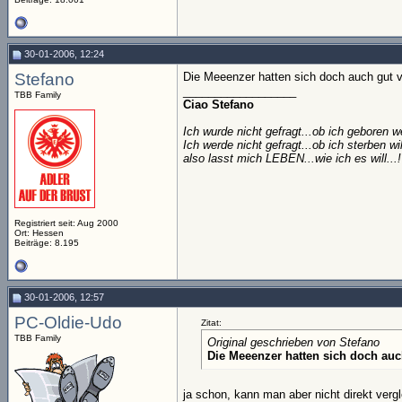
30-01-2006, 12:24
Stefano
Die Meeenzer hatten sich doch auch gut 
__________________
TBB Family
Ciao
Stefano
Ich wurde nicht gefragt...ob ich geboren we
Ich werde nicht gefragt...ob ich sterben will
also lasst mich LEBEN...wie ich es will...!
Registriert seit: Aug 2000
Ort: Hessen
Beiträge: 8.195
30-01-2006, 12:57
PC-Oldie-Udo
Zitat:
TBB Family
Original geschrieben von Stefano
Die Meeenzer hatten sich doch auc
ja schon, kann man aber nicht direkt verg