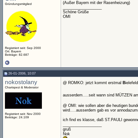
(Außer Bayern mit der Rasenheizung)
Gründungsmitglied
__________________
Schöne Grüße
OMI
Registriert seit: Sep 2000
Ort: Bayern
Beiträge: 82.687
26-01-2006, 10:07
nokostolany
@ ROMKO: jetzt kommt erstmal
B
ielefel
Chartspezi & Moderator
ausserdem.....seit wann sind MÜTZEN ar
@ OMI: wie sollen aber die heutigen bund
wird.....ausserdem gab es vor annodazum
Registriert seit: Nov 2000
Beiträge: 24.109
ich find es klasse, daß ST.PAULI gewonnen
__________________
gruß
Nok