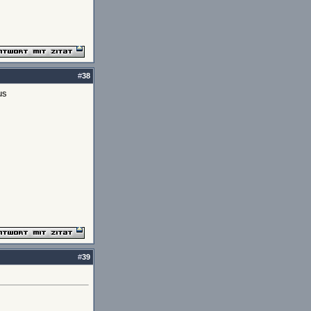
#
38
us
#
39