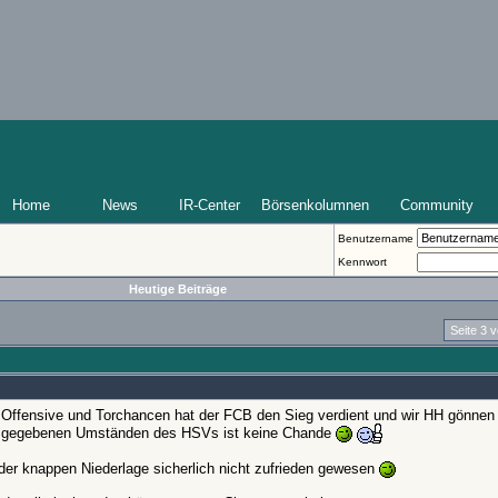
Home
News
IR-Center
Börsenkolumnen
Community
Benutzername
Kennwort
Heutige Beiträge
Seite 3 
n Offensive und Torchancen hat der FCB den Sieg verdient und wir HH gönnen
en gegebenen Umständen des HSVs ist keine Chande
er knappen Niederlage sicherlich nicht zufrieden gewesen