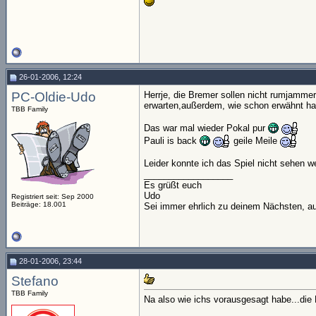
26-01-2006, 12:24
PC-Oldie-Udo
Herrje, die Bremer sollen nicht rumjamme
erwarten,außerdem, wie schon erwähnt ha
TBB Family
Das war mal wieder Pokal pur
Pauli is back
geile Meile
Leider konnte ich das Spiel nicht sehen 
__________________
Es grüßt euch
Udo
Registriert seit: Sep 2000
Beiträge: 18.001
Sei immer ehrlich zu deinem Nächsten, au
28-01-2006, 23:44
Stefano
TBB Family
Na also wie ichs vorausgesagt habe...die H