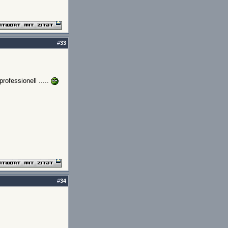
#
33
ofessionell .....
#
34