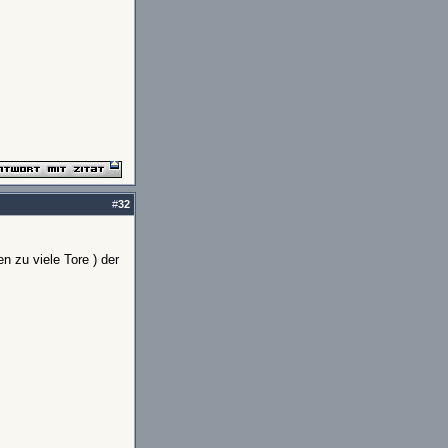
#
32
en zu viele Tore ) der