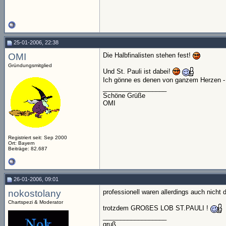
25-01-2006, 22:38
OMI
Die Halbfinalisten stehen fest!
Gründungsmitglied
Und St. Pauli ist dabei!
Ich gönne es denen von ganzem Herzen - um
__________________
Schöne Grüße
OMI
Registriert seit: Sep 2000
Ort: Bayern
Beiträge: 82.687
26-01-2006, 09:01
nokostolany
professionell waren allerdings auch nicht d
Chartspezi & Moderator
trotzdem GROßES LOB ST.PAULI !
__________________
gruß