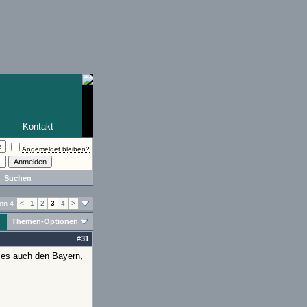
Kontakt
Angemeldet bleiben?
Suchen
von 4
<
1
2
3
4
>
Themen-Optionen
#
31
 es auch den Bayern,