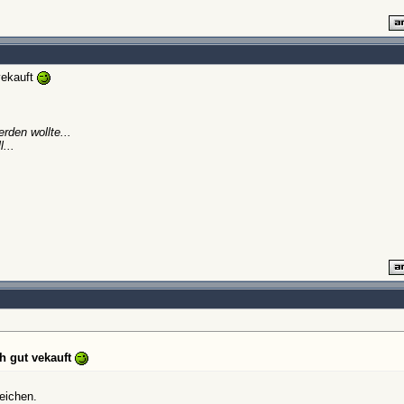
vekauft
rden wollte...
...
h gut vekauft
leichen.