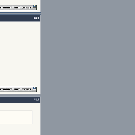
#
41
#
42