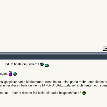
d....und im finale die
B
ayern !
rogant
esligaspieler damit klarkommen, wenn heute keine partie mehr unter diesen b
al unter diesen bedingungen STANDFUßBALL....da soll sich heute noch irgen
 hat....aber in diesem fall bleibt ein fader beigeschmack !