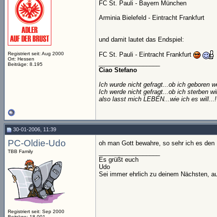
FC St. Pauli - Bayern München
Arminia Bielefeld - Eintracht Frankfurt
und damit lautet das Endspiel:
FC St. Pauli - Eintracht Frankfurt
Registriert seit: Aug 2000
Ort: Hessen
__________________
Beiträge: 8.195
Ciao
Stefano
Ich wurde nicht gefragt...ob ich geboren we
Ich werde nicht gefragt...ob ich sterben will
also lasst mich LEBEN...wie ich es will...!
30-01-2006, 11:39
PC-Oldie-Udo
oh man Gott bewahre, so sehr ich es den P
TBB Family
__________________
Es grüßt euch
Udo
Sei immer ehrlich zu deinem Nächsten, au
Registriert seit: Sep 2000
Beiträge: 18.001