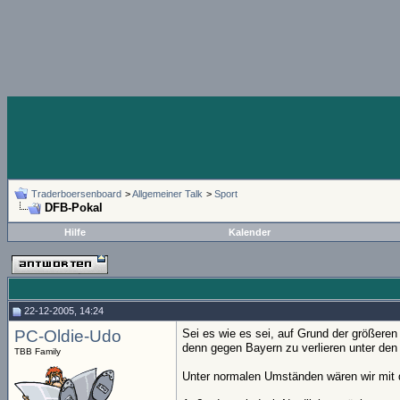
Traderboersenboard
>
Allgemeiner Talk
>
Sport
DFB-Pokal
Hilfe
Kalender
22-12-2005, 14:24
PC-Oldie-Udo
Sei es wie es sei, auf Grund der größere
denn gegen Bayern zu verlieren unter d
TBB Family
Unter normalen Umständen wären wir mit d