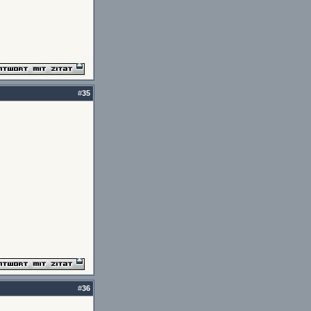
#
35
#
36