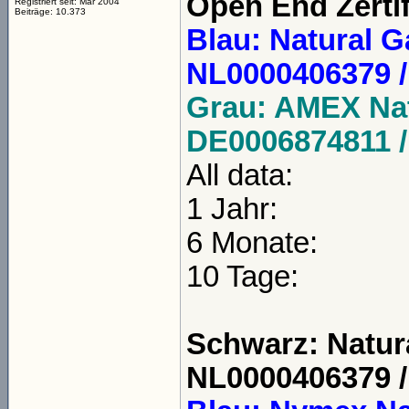
Open End Zerti
Registriert seit: Mar 2004
Beiträge: 10.373
Blau: Natural G
NL0000406379 
Grau: AMEX Nat
DE0006874811 /
All data:
1 Jahr:
6 Monate:
10 Tage:
Schwarz: Natura
NL0000406379 