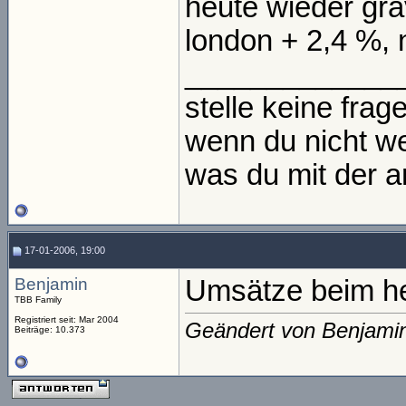
heute wieder gra
london + 2,4 %,
_____________
stelle keine frage
wenn du nicht we
was du mit der an
17-01-2006, 19:00
Benjamin
Umsätze beim heb
TBB Family
Registriert seit: Mar 2004
Geändert von Benjami
Beiträge: 10.373