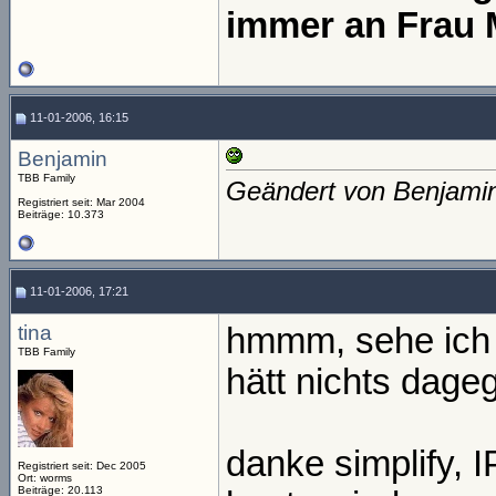
immer an Frau 
11-01-2006, 16:15
Benjamin
TBB Family
Geändert von Benjami
Registriert seit: Mar 2004
Beiträge: 10.373
11-01-2006, 17:21
tina
hmmm, sehe ich 
TBB Family
hätt nichts dag
danke simplify, I
Registriert seit: Dec 2005
Ort: worms
Beiträge: 20.113