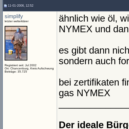
11-01-2006, 12:52
simplify
ähnlich wie öl, 
letzter welterklärer
NYMEX und dann
es gibt dann nich
sondern auch fo
Registriert seit: Jul 2002
Ort: Chancenburg, Kreis Aufschwung
Beiträge: 35.725
bei zertifikaten 
gas NYMEX
_____________
Der ideale Bür