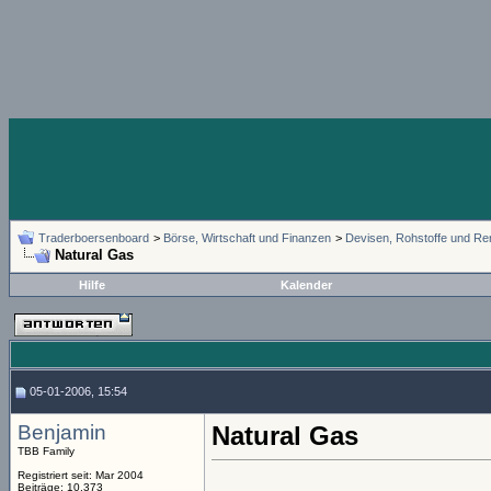
Traderboersenboard
>
Börse, Wirtschaft und Finanzen
>
Devisen, Rohstoffe und Re
Natural Gas
Hilfe
Kalender
05-01-2006, 15:54
Benjamin
Natural Gas
TBB Family
Registriert seit: Mar 2004
Beiträge: 10.373