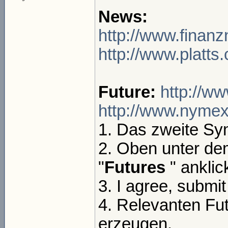
News:
http://www.finan
http://www.platt
Future:
http://w
http://www.nymex
1. Das zweite Sy
2. Oben unter de
"
Futures
" anklic
3. I agree, submit
4. Relevanten Fu
erzeugen.