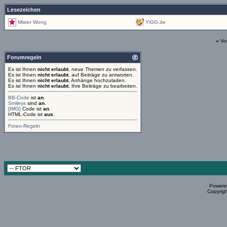
Lesezeichen
Mister Wong
YiGG.de
«
Vo
Forumregeln
Es ist Ihnen
nicht erlaubt
, neue Themen zu verfassen.
Es ist Ihnen
nicht erlaubt
, auf Beiträge zu antworten.
Es ist Ihnen
nicht erlaubt
, Anhänge hochzuladen.
Es ist Ihnen
nicht erlaubt
, Ihre Beiträge zu bearbeiten.
BB-Code
ist
an
.
Smileys
sind
an
.
[IMG]
Code ist
an
.
HTML-Code ist
aus
.
Foren-Regeln
Powered
Copyrigh