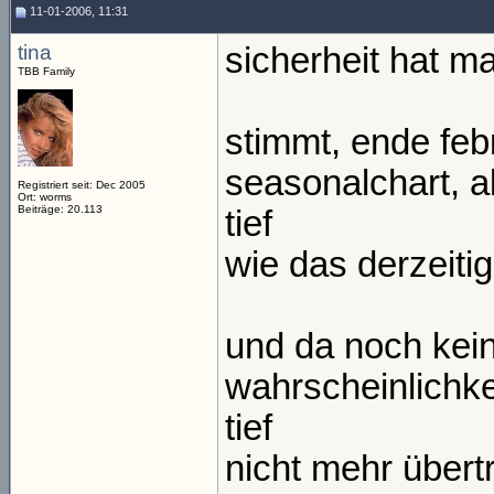
11-01-2006, 11:31
tina
sicherheit hat ma
TBB Family
stimmt, ende febr
seasonalchart, a
Registriert seit: Dec 2005
Ort: worms
Beiträge: 20.113
tief
wie das derzeitig
und da noch kein
wahrscheinlichk
tief
nicht mehr übertr