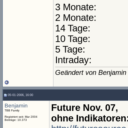
3 Monate:
2 Monate:
14 Tage:
10 Tage:
5 Tage:
Intraday:
Geändert von Benjamin
05-01-2006, 16:00
Benjamin
Future Nov. 07,
TBB Family
ohne Indikatoren
Registriert seit: Mar 2004
Beiträge: 10.373