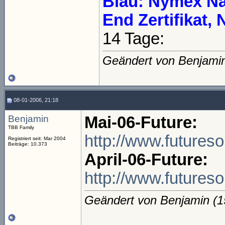
Blau: Nymex Na
End Zertifikat
14 Tage:
Geändert von Benjami
08-01-2006, 21:18
Benjamin
Mai-06-Future:
TBB Family
http://www.futures
Registriert seit: Mar 2004
Beiträge: 10.373
April-06-Future:
http://www.future
Geändert von Benjamin (