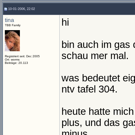
10-01-2006, 22:02
tina
hi
TBB Family
bin auch im gas
schau mer mal.
Registriert seit: Dec 2005
Ort: worms
Beiträge: 20.113
was bedeutet eig
ntv tafel 304.
heute hatte mich 
plus, und das g
minus.