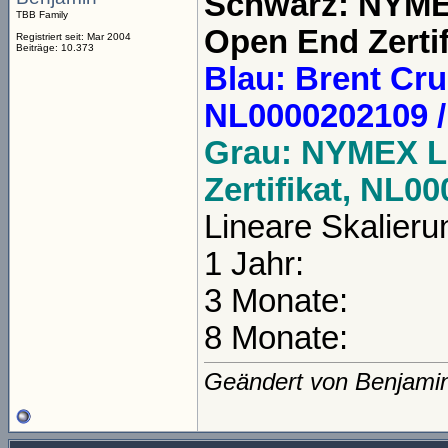
Schwarz: NYME
TBB Family
Open End Zerti
Registriert seit: Mar 2004
Beiträge: 10.373
Blau: Brent Cru
NL0000202109 /
Grau: NYMEX Li
Zertifikat, NL
Lineare Skalieru
1 Jahr:
3 Monate:
8 Monate:
Geändert von Benjami