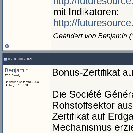
http://futuresour
mit Indikatoren:
http://futuresou
Geändert von Benjamin 
05-01-2006, 16:10
Benjamin
Bonus-Zertifikat a
TBB Family
Registriert seit: Mar 2004
Beiträge: 10.373
Die Société Généra
Rohstoffsektor aus
Zertifikat auf Erd
Mechanismus erziel