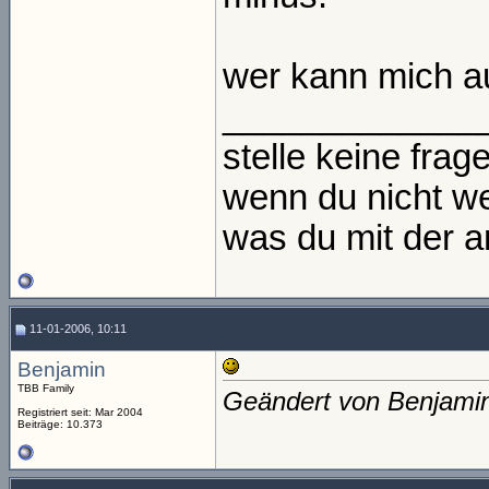
wer kann mich a
_____________
stelle keine frage
wenn du nicht we
was du mit der an
11-01-2006, 10:11
Benjamin
TBB Family
Geändert von Benjami
Registriert seit: Mar 2004
Beiträge: 10.373