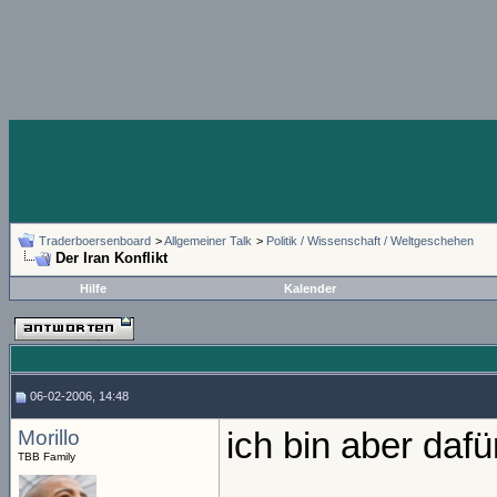
Traderboersenboard
>
Allgemeiner Talk
>
Politik / Wissenschaft / Weltgeschehen
Der Iran Konflikt
Hilfe
Kalender
06-02-2006, 14:48
Morillo
ich bin aber daf
TBB Family
_____________