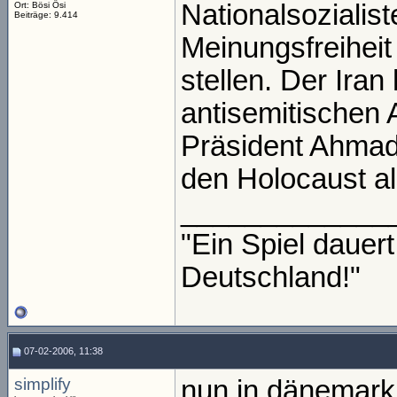
Nationalsozialis
Ort: Bösi Ösi
Beiträge: 9.414
Meinungsfreiheit
stellen. Der Iran 
antisemitischen A
Präsident Ahmad
den Holocaust al
_____________
"Ein Spiel daue
Deutschland!"
07-02-2006, 11:38
simplify
nun in dänemark 