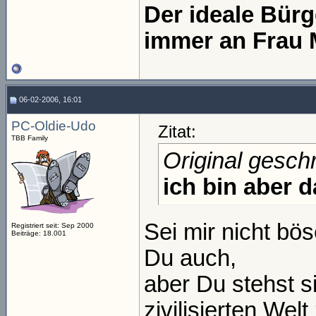
Der ideale Bür
immer an Frau 
06-02-2006, 16:01
PC-Oldie-Udo
Zitat:
TBB Family
Original gesch
ich bin aber 
Sei mir nicht bö
Registriert seit: Sep 2000
Beiträge: 18.001
Du auch,
aber Du stehst si
zivilisierten Wel