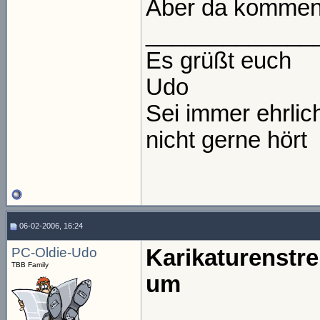
Aber da kommen
_____________
Es grüßt euch
Udo
Sei immer ehrli
nicht gerne hört
06-02-2006, 16:24
PC-Oldie-Udo
Karikaturenstre
TBB Family
um