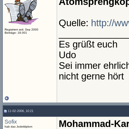
Atomsprengkopf
Quelle:
http://w
Registriert seit: Sep 2000
_____________
Beiträge: 18.001
Es grüßt euch
Udo
Sei immer ehrli
nicht gerne hört
11-02-2006, 10:21
Sofix
Mohammad-Karik
hab das Jodeldiplom