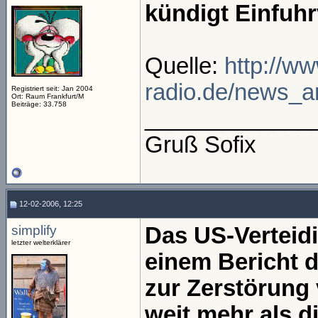
kündigt Einfuh
Quelle:
http://ww
radio.de/news_ar
Registriert seit: Jan 2004
Ort: Raum Frankfurt/M
Beiträge: 33.758
_____________
Gruß Sofix
12-02-2006, 12:25
simplify
Das US-Verteid
letzter welterklärer
einem Bericht 
zur Zerstörung
weit mehr als d