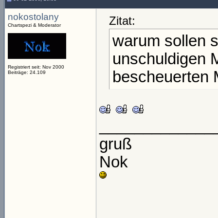
nokostolany
Zitat:
Chartspezi & Moderator
warum sollen 
unschuldigen 
Registriert seit: Nov 2000
bescheuerten 
Beiträge: 24.109
_____________
gruß
Nok