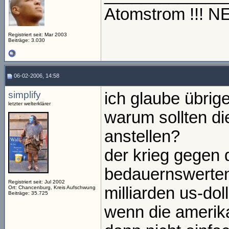
Atomstrom !!! 
Registriert seit: Mar 2003
Beiträge: 3.030
06-02-2006, 14:58
simplify
ich glaube übrig
letzter welterklärer
warum sollten di
anstellen?
der krieg gegen 
bedauernswerte
Registriert seit: Jul 2002
milliarden us-dol
Ort: Chancenburg, Kreis Aufschwung
Beiträge: 35.725
wenn die amerika