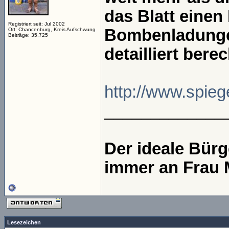
das Blatt einen
Registriert seit: Jul 2002
Bombenladungen
Ort: Chancenburg, Kreis Aufschwung
Beiträge: 35.725
detailliert bere
http://www.spiege
_____________
Der ideale Bür
immer an Frau 
Lesezeichen