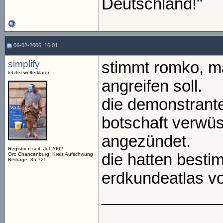
Deutschland!"
06-02-2006, 16:01
simplify
stimmt romko, 
letzter welterklärer
angreifen soll.
die demonstrante
botschaft verwüs
angezündet.
Registriert seit: Jul 2002
die hatten besti
Ort: Chancenburg, Kreis Aufschwung
Beiträge: 35.725
erdkundeatlas v
_____________