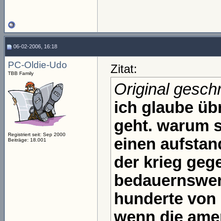
06-02-2006, 16:18
PC-Oldie-Udo
Zitat:
TBB Family
Original gesch
ich glaube üb
geht. warum s
Registriert seit: Sep 2000
einen aufstan
Beiträge: 18.001
der krieg geg
bedauernswer
hunderte von 
wenn die amer