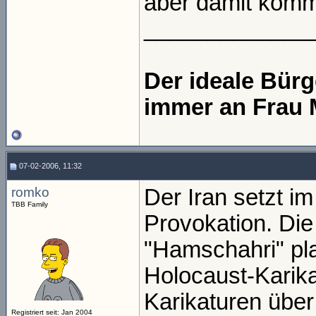
aber damit komme
_____________
Der ideale Bür
immer an Frau 
07-02-2006, 11:32
romko
Der Iran setzt im
TBB Family
Provokation. Die
"Hamschahri" pl
Holocaust-Karika
Karikaturen übe
Registriert seit: Jan 2004