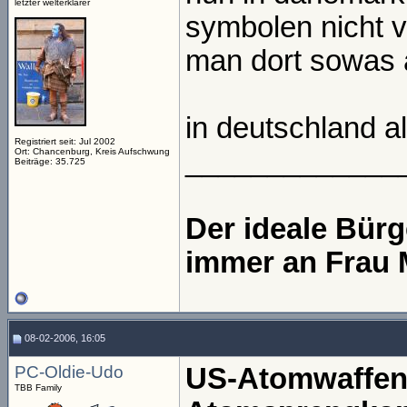
letzter welterklärer
symbolen nicht v
man dort sowas a
in deutschland al
Registriert seit: Jul 2002
_____________
Ort: Chancenburg, Kreis Aufschwung
Beiträge: 35.725
Der ideale Bür
immer an Frau 
08-02-2006, 16:05
PC-Oldie-Udo
US-Atomwaffene
TBB Family