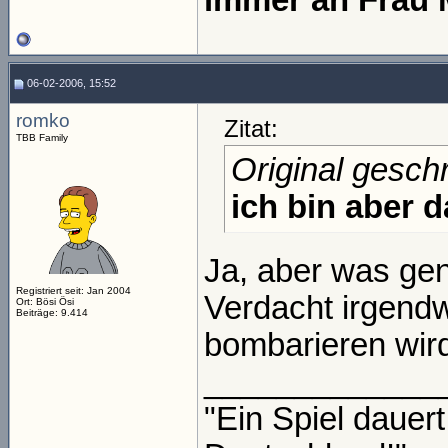
immer an Frau 
06-02-2006, 15:52
romko
Zitat:
TBB Family
Original gesch
ich bin aber 
Ja, aber was gen
Registriert seit: Jan 2004
Verdacht irgend
Ort: Bösi Ösi
Beiträge: 9.414
bombarieren wird
_____________
"Ein Spiel daue