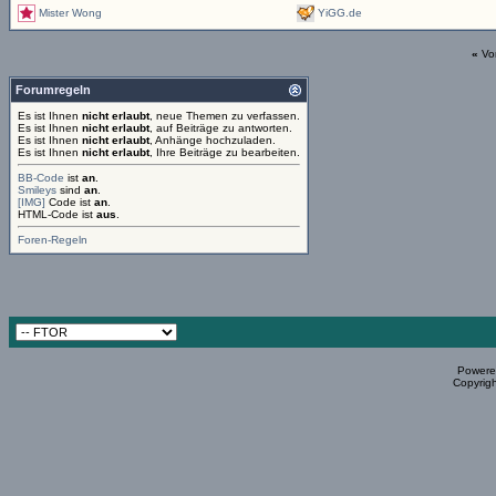
Mister Wong
YiGG.de
«
Vo
Forumregeln
Es ist Ihnen
nicht erlaubt
, neue Themen zu verfassen.
Es ist Ihnen
nicht erlaubt
, auf Beiträge zu antworten.
Es ist Ihnen
nicht erlaubt
, Anhänge hochzuladen.
Es ist Ihnen
nicht erlaubt
, Ihre Beiträge zu bearbeiten.
BB-Code
ist
an
.
Smileys
sind
an
.
[IMG]
Code ist
an
.
HTML-Code ist
aus
.
Foren-Regeln
Powered
Copyrigh