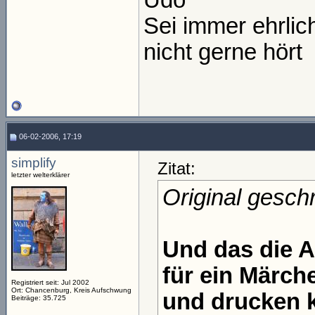
Udo
Sei immer ehrli
nicht gerne hört
06-02-2006, 17:19
simplify
Zitat:
letzter welterklärer
Original gesc
Und das die A
für ein Märch
Registriert seit: Jul 2002
Ort: Chancenburg, Kreis Aufschwung
und drucken 
Beiträge: 35.725