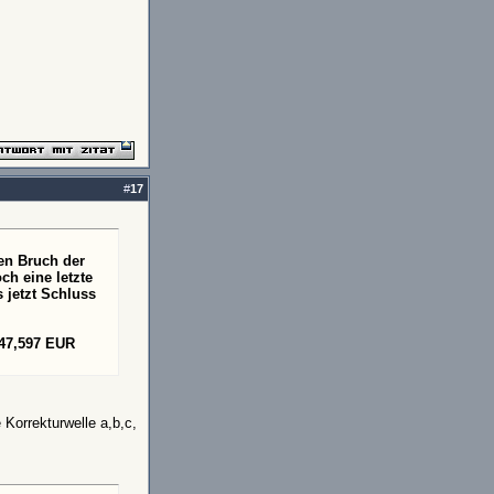
#
17
ren Bruch der
ch eine letzte
 jetzt Schluss
 47,597 EUR
 Korrekturwelle a,b,c,