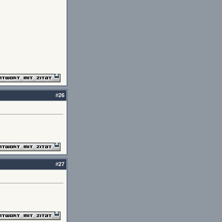
#
26
#
27