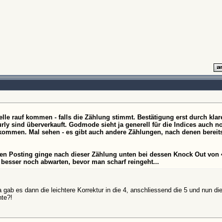
lle rauf kommen - falls die Zählung stimmt. Bestätigung erst durch kla
rly sind überverkauft. Godmode sieht ja generell für die Indices auch no
ommen. Mal sehen - es gibt auch andere Zählungen, nach denen bereits
n Posting ginge nach dieser Zählung unten bei dessen Knock Out von
so besser noch abwarten, bevor man scharf reingeht...
 gab es dann die leichtere Korrektur in die 4, anschliessend die 5 und nun die
te?!