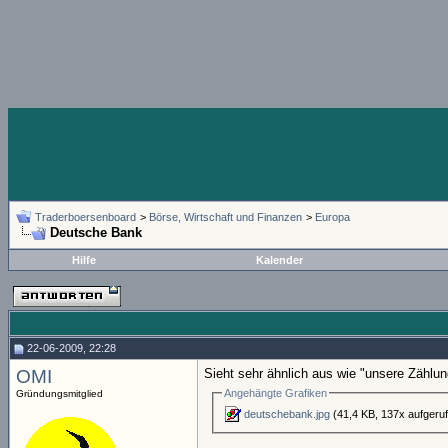
Traderboersenboard
>
Börse, Wirtschaft und Finanzen
>
Europa
Deutsche Bank
Hilfe
Kalender
22-06-2009, 22:28
OMI
Sieht sehr ähnlich aus wie "unsere Zählun
Angehängte Grafiken
Gründungsmitglied
deutschebank.jpg
(41,4 KB, 137x aufgeru