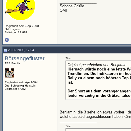
__________________
Schöne Grüße
OMI
Registriert seit: Sep 2000
Ort: Bayern
Beiträge: 82.687
23-06-2009, 17:54
Börsengeflüster
Zitat:
TBB Family
Original geschrieben von Benjamin
Hiernach würde noch eine letzte We
Trendlinien. Die Indikatoren im hou
Rally zu einem noch höheren Top k
ist.
Registriert seit: Apr 2004
Ort: Schleswig Holstein
Beiträge: 4.952
Der Short aus dem vorangegangene
leider vorzeitig in die Grütze...al
Benjamin, die 3 sehe ich etwas vorher , da
welche alsbald abgeschlossen haben könn
__________________
Zitat: