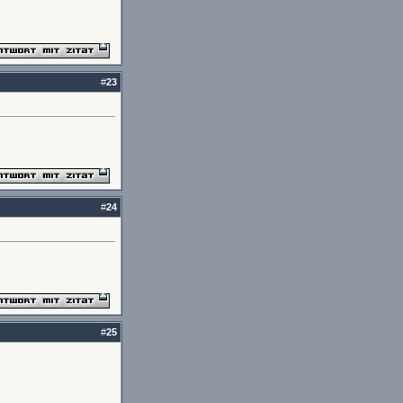
#
23
#
24
#
25