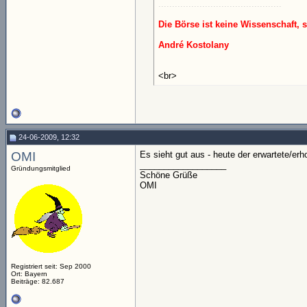
.............................................
Die Börse ist keine Wissenschaft, 
André Kostolany
<br>
24-06-2009, 12:32
OMI
Es sieht gut aus - heute der erwartete/erh
__________________
Gründungsmitglied
Schöne Grüße
OMI
Registriert seit: Sep 2000
Ort: Bayern
Beiträge: 82.687