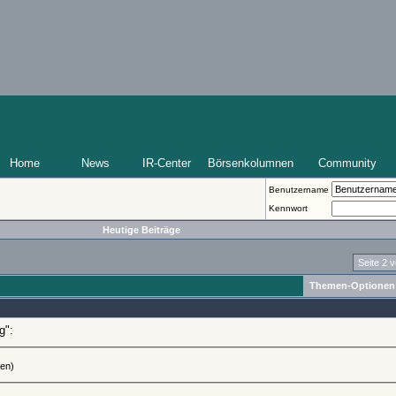
Home
News
IR-Center
Börsenkolumnen
Community
Benutzername
Kennwort
Heutige Beiträge
Seite 2 
Themen-Optionen
g":
fen)