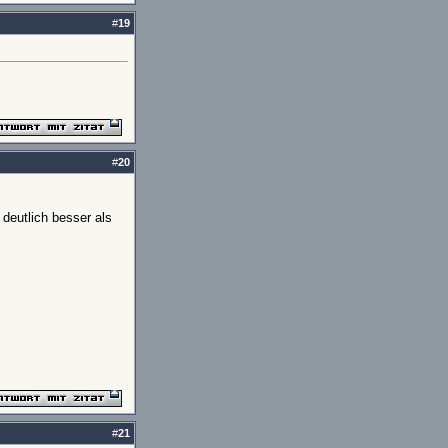
#
19
#
20
deutlich besser als
#
21