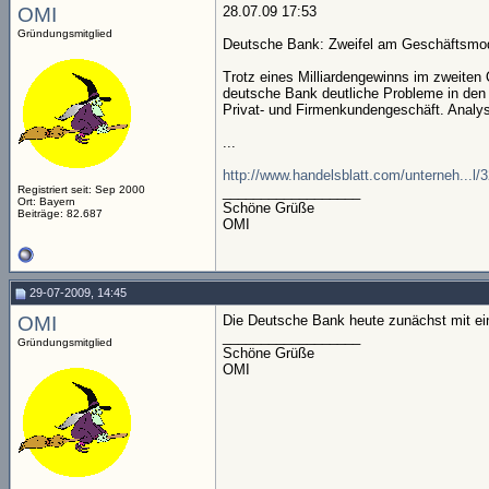
OMI
28.07.09 17:53
Gründungsmitglied
Deutsche Bank: Zweifel am Geschäftsmod
Trotz eines Milliardengewinns im zweiten
deutsche Bank deutliche Probleme in den 
Privat- und Firmenkundengeschäft. Analyst
...
http://www.handelsblatt.com/unterneh...l/
Registriert seit: Sep 2000
__________________
Ort: Bayern
Schöne Grüße
Beiträge: 82.687
OMI
29-07-2009, 14:45
OMI
Die Deutsche Bank heute zunächst mit ei
__________________
Gründungsmitglied
Schöne Grüße
OMI