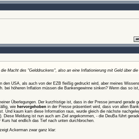
 die Macht des "Gelddruckens", also an eine Inflationierung mit Geld über di
n den USA, als auch von der EZB fleißig gedruckt wird, aber meines Wissens
h. bei höheren Inflation müssen die Bankengewinne sinken? Wenn das so ist, 
 meiner Überlegungen. Der kurzfristige ist, dass in der Presse jemand gerade g
ällig, wie
hervorgehoben
in der Presse präsentiert wird, dass von allen Bank
ist. Und kaum kam diese Information raus, wurde gleich die nächste nachgele
). Diese Meldung ist nun auch am Ziel angekommen, - die DeuBa führt gerade 
r Kurs hat endlich das Tief nach unten durchbrochen.
zeigt Ackerman zwar ganz klar: