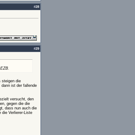
#
28
#
29
e EZB.
 steigen die
dann ist der fallende
ezielt versucht, den
en, gegen die die
gt, dass nun auch die
die Verlierer-Liste