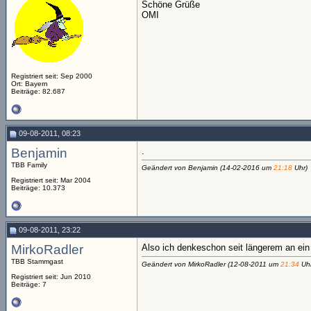
Schöne Grüße
OMI
Registriert seit: Sep 2000
Ort: Bayern
Beiträge: 82.687
09-08-2011, 08:23
Benjamin
.
TBB Family
Geändert von Benjamin (14-02-2016 um
21:18
Uhr)
Registriert seit: Mar 2004
Beiträge: 10.373
09-08-2011, 23:22
MirkoRadler
Also ich denkeschon seit längerem an ein
TBB Stammgast
Geändert von MirkoRadler (12-08-2011 um
21:34
Uhr
Registriert seit: Jun 2010
Beiträge: 7