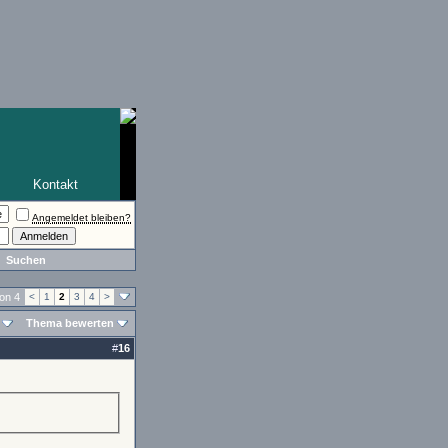
Kontakt
Angemeldet bleiben?
Suchen
von 4
<
1
2
3
4
>
Thema bewerten
#
16