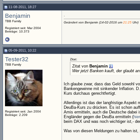
11-08-2011, 18:27
Benjamin
.
TBB Family
Geändert von Benjamin (14-02-2016 um
21:25
Uhr)
Registriert seit: Mar 2004
Beiträge: 10.373
05-09-2011, 10:22
Tester32
Zitat:
TBB Family
Zitat von
Benjamin
Wer jetzt Banken kauft, der glaubt an
Ich glaube zwar, dass das Geld sowohl vo
Bankengewinne mit sinkender Inflation. D.
Kurs durchaus gerechtfertigt.
Allerdings ist das der langfristige Aspekt
DeuBa-Kurs zu drücken. Es ist schon auff
Registriert seit: Jan 2004
Amis ermitteln, auch die Deutsche dabei 
Beiträge: 2.209
Engländer gegen die DeuBa ermitteln (
hier
beim DAX und was noch wichtiger ist,- de
Was von diesen Meldungen zu halten ist, 