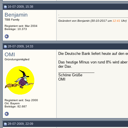
16-07-2009, 15:38
Benjamin
.
TBB Family
Geändert von Benjamin (30-10-2017 um
12:41
Uhr)
Registriert seit: Mar 2004
Beiträge: 10.373
28-07-2009, 14:33
OMI
Die Deutsche Bank liefert heute auf den er
Gründungsmitglied
Das heutige MInus von rund 8% wird aber 
der Dax.
__________________
Schöne Grüße
OMI
Registriert seit: Sep 2000
Ort: Bayern
Beiträge: 82.687
28-07-2009, 22:09