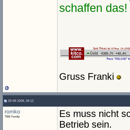
schaffen das!
Gruss Franki
28-08-2008, 09:12
romko
Es muss nicht s
TBB Family
Betrieb sein.