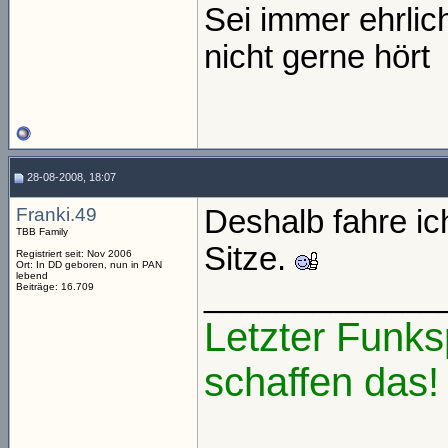
Sei immer ehrli
nicht gerne hört
28-08-2008, 18:07
Franki.49
Deshalb fahre ich
TBB Family
Sitze.
Registriert seit: Nov 2006
Ort: In DD geboren, nun in PAN
lebend
_____________
Beiträge: 16.709
Letzter Funks
schaffen das!