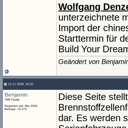
Wolfgang Denz
unterzeichnete m
Import der chine
Starttermin für 
Build Your Drea
Geändert von Benjami
13-11-2008, 20:20
Benjamin
Diese Seite stell
TBB Family
Brennstoffzellen
Registriert seit: Mar 2004
Beiträge: 10.373
dar. Es werden 