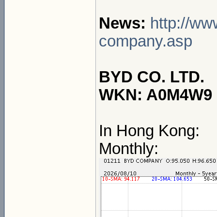
News:
http://ww
company.asp
BYD CO. LTD.
WKN: A0M4W9 I
In Hong Kong:
Monthly: