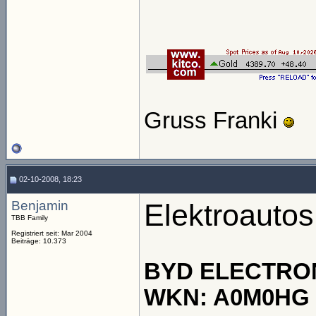
Gruss Franki
02-10-2008, 18:23
Benjamin
Elektroautos
TBB Family
Registriert seit: Mar 2004
Beiträge: 10.373
BYD ELECTRO
WKN: A0M0HG I