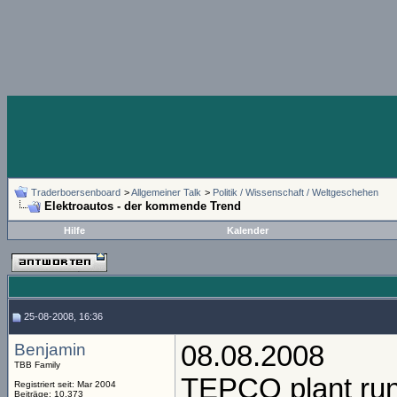
Traderboersenboard
>
Allgemeiner Talk
>
Politik / Wissenschaft / Weltgeschehen
Elektroautos - der kommende Trend
Hilfe
Kalender
25-08-2008, 16:36
Benjamin
08.08.2008
TBB Family
TEPCO plant rund
Registriert seit: Mar 2004
Beiträge: 10.373