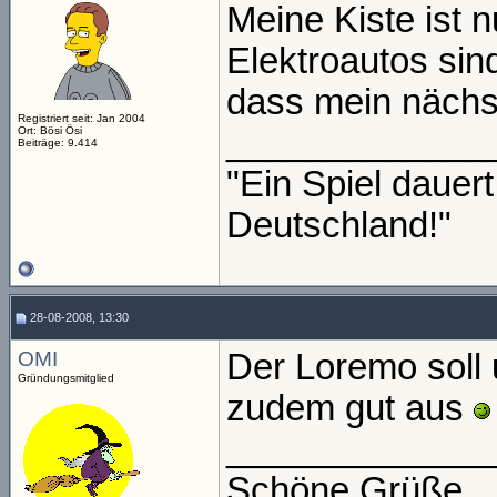
Meine Kiste ist n
Elektroautos sin
dass mein nächst
Registriert seit: Jan 2004
_____________
Ort: Bösi Ösi
Beiträge: 9.414
"Ein Spiel daue
Deutschland!"
28-08-2008, 13:30
OMI
Der Loremo soll 
Gründungsmitglied
zudem gut aus
_____________
Schöne Grüße