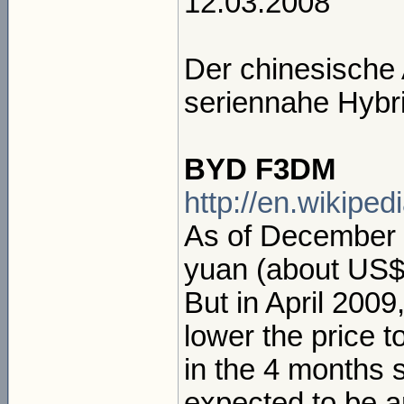
12.03.2008
Der chinesische 
seriennahe Hybri
BYD F3DM
http://en.wikipe
As of December 
yuan (about US$
But in April 200
lower the price t
in the 4 months 
expected to be 