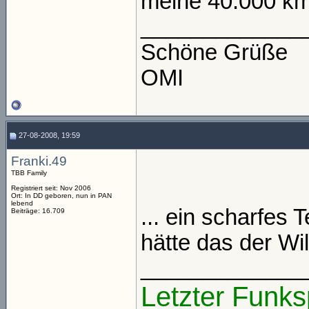
meine 40.000 km 
_____________
Schöne Grüße
OMI
27-08-2008, 19:59
Franki.49
TBB Family
Registriert seit: Nov 2006
Ort: In DD geboren, nun in PAN
lebend
... ein scharfes T
Beiträge: 16.709
hätte das der Wi
_____________
Letzter Funks