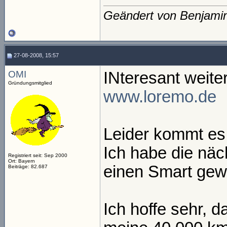
Geändert von Benjami
27-08-2008, 15:57
OMI
INteresant weite
Gründungsmitglied
www.loremo.de
Leider kommt es 
Ich habe die näc
Registriert seit: Sep 2000
Ort: Bayern
einen Smart gewä
Beiträge: 82.687
Ich hoffe sehr, d